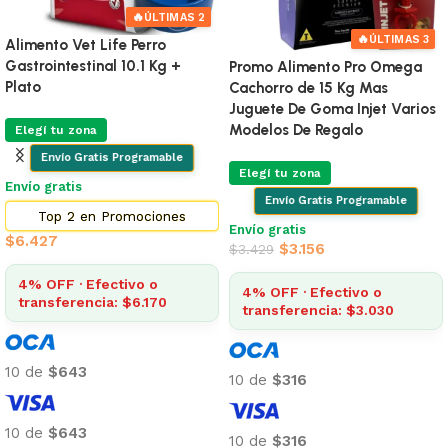
🔥
ÚLTIMAS 2
🔥
ÚLTIMAS 3
Alimento Vet Life Perro
Gastrointestinal 10.1 Kg +
Promo Alimento Pro Omega
Plato
Cachorro de 15 Kg Mas
Juguete De Goma Injet Varios
Modelos De Regalo
Elegí tu zona
Envío Gratis Programable
Elegí tu zona
Envío gratis
Envío Gratis Programable
Top 2 en Promociones
Envío gratis
$
6.427
$
3.156
$
3.429
4% OFF · Efectivo o
4% OFF · Efectivo o
transferencia: $6.170
transferencia: $3.030
10 de
$643
10 de
$316
10 de
$643
10 de
$316