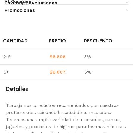
Compare
Envíos y Devoluciones
Promociones
CANTIDAD
PRECIO
DESCUENTO
2-5
$
6.808
3%
6+
$
6.667
5%
Detalles
Trabajamos productos recomendados por nuestros
profesionales cuidando la salud de tu mascotas.
Tenemos una amplia variedad de accesorios, camas,
juguetes y productos de higiene para los mas mimosos