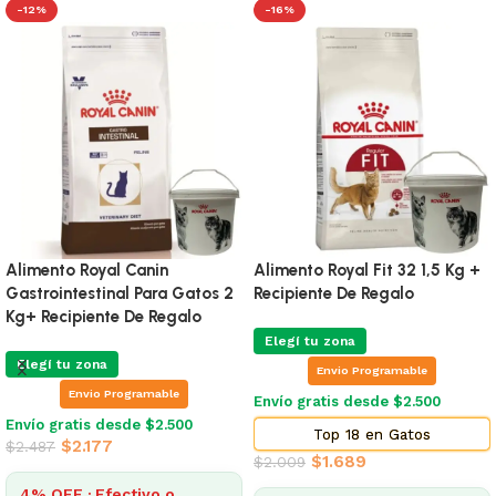
-12%
-16%
Alimento Royal Canin
Alimento Royal Fit 32 1,5 Kg +
Gastrointestinal Para Gatos 2
Recipiente De Regalo
Kg+ Recipiente De Regalo
Elegí tu zona
Elegí tu zona
Envio Programable
Envio Programable
Envío gratis desde $2.500
Envío gratis desde $2.500
Top 18 en Gatos
$
2.177
$
2.487
$
1.689
$
2.009
4% OFF · Efectivo o