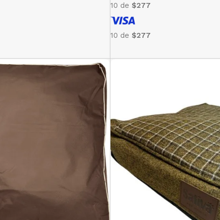
10 de
$277
10 de
$277