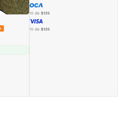
10 de
$135
e
10 de
$135