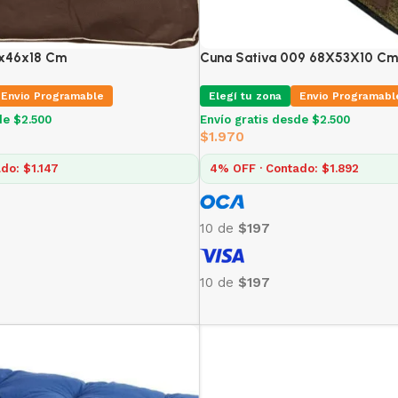
6x46x18 Cm
Cuna Sativa 009 68X53X10 Cm
Envio Programable
Elegí tu zona
Envio Programabl
de $2.500
Envío gratis desde $2.500
$
1.970
do: $1.147
4% OFF · Contado: $1.892
10 de
$197
10 de
$197