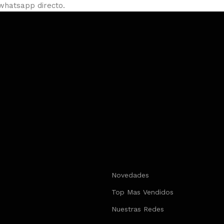
 whatsapp directo.
s
Novedades
Top Mas Vendidos
Nuestras Redes