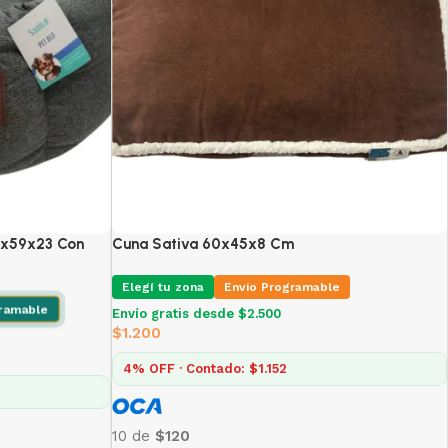
9x59x23 Con
Cuna Sativa 60x45x8 Cm
Elegí tu zona
Envio Programable
gramable
Envío gratis desde $2.500
$
1.200
4% OFF · Contado: $1.152
10 de
$120