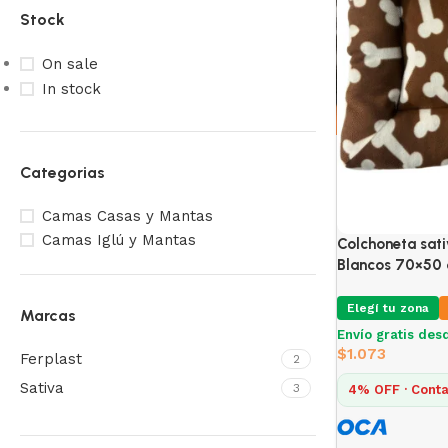
Stock
On sale
In stock
Categorias
Camas Casas y Mantas
Camas Iglú y Mantas
Colchoneta sati
Blancos 70×50
Elegí tu zona
Marcas
Envío gratis des
$
1.073
Ferplast
2
Sativa
3
4% OFF · Conta