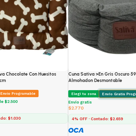
va Chocolate Con Huesitos
Cuna Sativa >En Gris Oscuro 5
 cm
Almohadon Desmontable
Envio Programable
Envío Gratis Pro
Elegí tu zona
de $2.500
Envío gratis
$
2.770
do: $1.030
4% OFF · Contado: $2.659