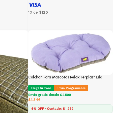
10 de
$120
Colchón Para Mascotas Relax Ferplast Lila
Elegí tu zona
Envio Programable
Envío gratis desde $2.500
$
1.346
4% OFF · Contado: $1.292