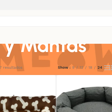
 y Mantas
7 resultados
Show
9
12
18
24