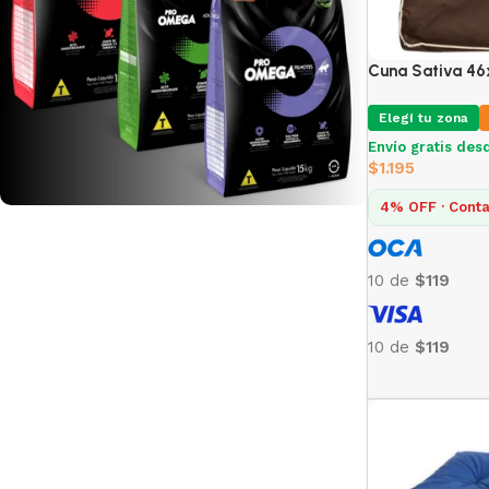
Cuna Sativa 4
Elegí tu zona
Envío gratis des
$
1.195
4% OFF · Conta
Pro Omega
10 de
$119
Recomendado
Ver Mas
10 de
$119