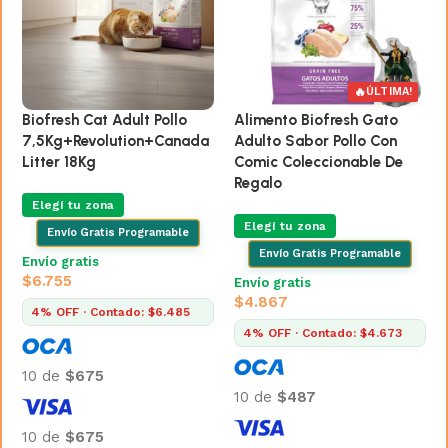
🔥
ÚLTIMA!
Biofresh Cat Adult Pollo
Alimento Biofresh Gato
7,5Kg+Revolution+Canada
Adulto Sabor Pollo Con
Litter 18Kg
Comic Coleccionable De
Regalo
Elegí tu zona
Elegí tu zona
Envío Gratis Programable
Envío Gratis Programable
Envío gratis
$
6.755
Envío gratis
$
4.867
4% OFF · Contado: $6.485
4% OFF · Contado: $4.673
10 de
$675
10 de
$487
10 de
$675