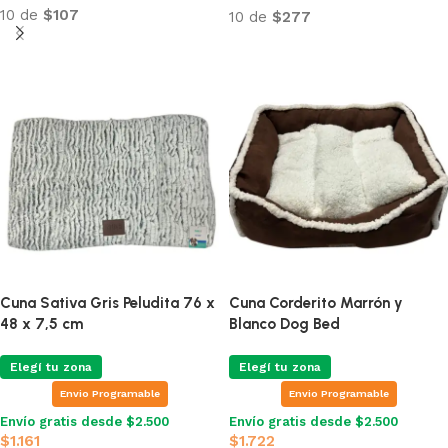
10 de
$107
10 de
$277
Añadir al carrito
Añadir al carrito
Cuna Sativa Gris Peludita 76 x
Cuna Corderito Marrón y
48 x 7,5 cm
Blanco Dog Bed
Elegí tu zona
Elegí tu zona
Envio Programable
Envio Programable
Envío gratis desde $2.500
Envío gratis desde $2.500
$
1.161
$
1.722