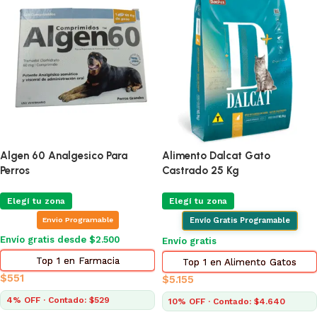
Algen 60 Analgesico Para
Alimento Dalcat Gato
Perros
Castrado 25 Kg
Elegí tu zona
Elegí tu zona
Envio Programable
Envío Gratis Programable
Envío gratis desde $2.500
Envío gratis
Top 1 en Farmacia
Top 1 en Alimento Gatos
$
551
$
5.155
4% OFF · Contado: $529
10% OFF · Contado: $4.640