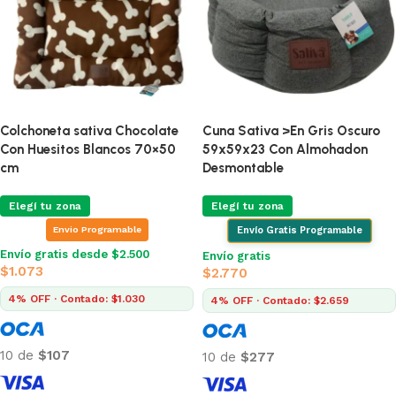
Colchoneta sativa Chocolate
Cuna Sativa >En Gris Oscuro
Con Huesitos Blancos 70×50
59x59x23 Con Almohadon
cm
Desmontable
Elegí tu zona
Elegí tu zona
Envio Programable
Envío Gratis Programable
Envío gratis desde $2.500
Envío gratis
$
1.073
$
2.770
4% OFF · Contado: $1.030
4% OFF · Contado: $2.659
10 de
$107
10 de
$277