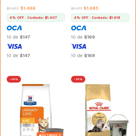
$
1.466
$
1.685
$
1.917
$
1.911
4% OFF · Contado: $1.407
4% OFF · Contado: $1.618
10 de
$147
10 de
$169
10 de
$147
10 de
$169
Añadir al carrito
Añadir al carrito
-14%
-14%
🔥
ÚLTIMAS 2