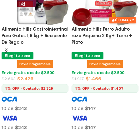
🔥
ÚLTIMAS 2
Alimento Hills Gastrointestinal
Alimento Hills Perro Adulto
Para Gatos 1,8 kg + Recipiente
raza Pequeña 2 Kg+ Tarro +
De Regalo
Plato
Elegí tu zona
Elegí tu zona
Envio Programable
Envio Programable
Envío gratis desde $2.500
Envío gratis desde $2.500
$
2.426
$
1.466
$
2.663
$
1.917
4% OFF · Contado: $2.329
4% OFF · Contado: $1.407
10 de
$243
10 de
$147
10 de
$243
10 de
$147
Añadir al carrito
Añadir al carrito