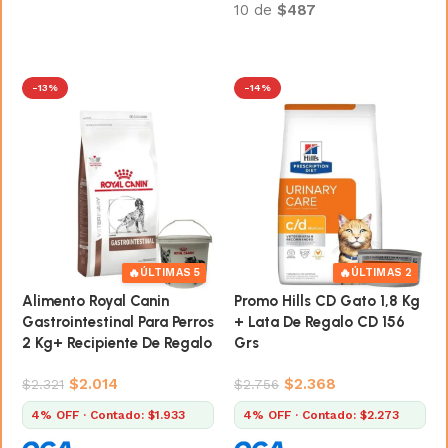
10 de
$487
Añadir al carrito
Añadir al carrito
-13%
-14%
🔥
🔥
ÚLTIMAS 5
ÚLTIMAS 2
Alimento Royal Canin
Promo Hills CD Gato 1,8 Kg
Gastrointestinal Para Perros
+ Lata De Regalo CD 156
2 Kg+ Recipiente De Regalo
Grs
$
2.014
$
2.368
$
2.321
$
2.756
4% OFF · Contado: $1.933
4% OFF · Contado: $2.273