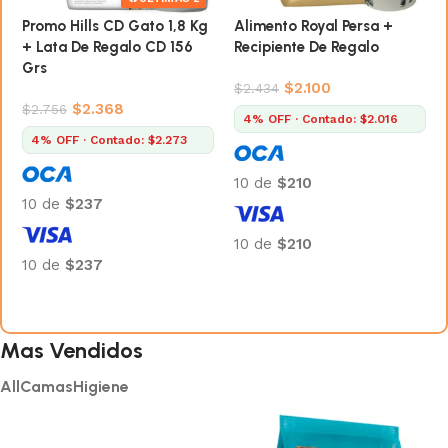
Promo Hills CD Gato 1,8 Kg
Alimento Royal Persa +
+ Lata De Regalo CD 156
Recipiente De Regalo
Grs
$
2.100
$
2.434
$
2.368
$
2.756
4% OFF · Contado: $2.016
4% OFF · Contado: $2.273
10 de
$210
10 de
$237
10 de
$210
10 de
$237
Añadir al carrito
Añadir al carrito
Mas Vendidos
All
Camas
Higiene