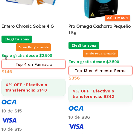
🔥
ÚLTIMAS 2
Entero Chronic Sobre 4 G
Pro Omega Cachorro Pequeño
1 Kg
Elegí tu zona
Elegí tu zona
Envio Programable
Envio Programable
Envío gratis desde $2.500
Envío gratis desde $2.500
Top 4 en Farmacia
Top 13 en Alimento Perros
$
146
$
356
4% OFF · Efectivo o
transferencia: $140
4% OFF · Efectivo o
transferencia: $342
10 de
$15
10 de
$36
10 de
$15