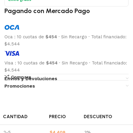
Pagando con Mercado Pago
Oca
:
10 cuotas de
$454
·
Sin Recargo
·
Total financiado:
$4.544
Visa
:
10 cuotas de
$454
·
Sin Recargo
·
Total financiado:
$4.544
Compare
Envíos y Devoluciones
Promociones
CANTIDAD
PRECIO
DESCUENTO
2-5
$
4.408
3%