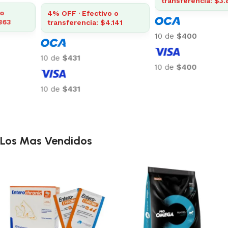
4% OFF · Efectivo o
4% OFF · Efectivo o
transferencia: $4.363
transferencia: $4.141
10 de
$454
10 de
$431
10 de
$454
10 de
$431
Añadir al carrito
Añadir al carrito
Los Mas Vendidos