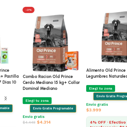
-3%
Combo Racion Old Prince
Cerdo Mediano 15 kg+ Pastilla
Combo Racion Old Prince
Bravecto Duracion 37 Dias 10
Cerdo Mediano 15 kg+ Collar
a 20 Kg
Dominal Mediano
Elegí tu zona
Elegí tu zona
Envío Gratis Programable
Envío Gratis Programable
Envío gratis
Envío gratis
$
4.544
$
4.314
$
4.448