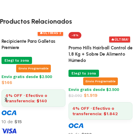
Productos Relacionados
🔥
ÚLTIMAS 2
-8%
🔥
ÚLTIMA!
Recipiciente Para Galletas
Premiere
Promo Hills Hairball Control de
1,8 Kg + Sobre De Alimento
Húmedo
Elegí tu zona
Envio Programable
Elegí tu zona
Envío gratis desde $2.500
Envio Programable
$
146
Envío gratis desde $2.500
$
1.919
4% OFF · Efectivo o
$
2.092
transferencia: $140
4% OFF · Efectivo o
transferencia: $1.842
10 de
$15