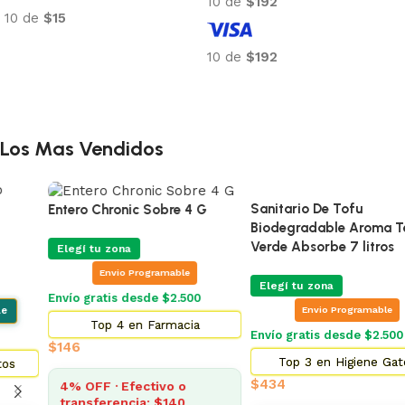
10 de
$192
10 de
$15
Añadir al carrito
10 de
$192
Añadir al carrito
Los Mas Vendidos
Sanitario De Tofu
Entero Chronic Sobre 4 G
Biodegradable Aroma Te
Verde Absorbe 7 litros
Elegí tu zona
Envio Programable
Elegí tu zona
Envío gratis desde $2.500
Envio Programable
Top 4 en Farmacia
Envío gratis desde $2.500
$
146
Top 3 en Higiene Gatos
$
434
4% OFF · Efectivo o
transferencia: $140