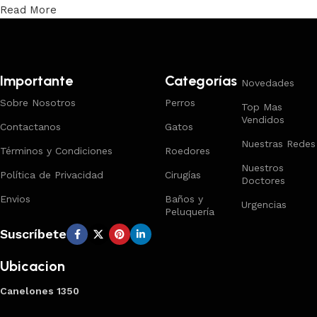
Read More
Trabajamos los envíos al interior por medio de DAC.
Importante
Categorías
Novedades
Sobre Nosotros
Perros
Top Mas
Vendidos
Contactanos
Gatos
Nuestras Redes
Términos y Condiciones
Roedores
Nuestros
Política de Privacidad
Cirugías
Doctores
Envios
Baños y
Urgencias
Peluquería
Suscríbete
Ubicacion
Canelones 1350