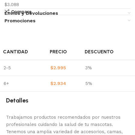
$3.088
Compare
Envíos y Devoluciones
Promociones
CANTIDAD
PRECIO
DESCUENTO
2-5
$
2.995
3%
6+
$
2.934
5%
Detalles
Trabajamos productos recomendados por nuestros
profesionales cuidando la salud de tu mascotas.
Tenemos una amplia variedad de accesorios, camas,