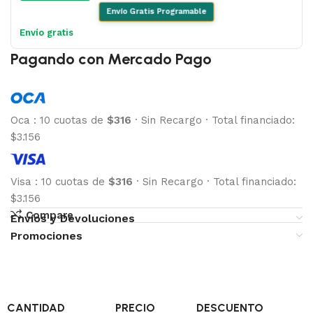
Envío Gratis Programable
Envío gratis
Pagando con Mercado Pago
Oca
:
10 cuotas de
$316
·
Sin Recargo
·
Total financiado:
$3.156
Visa
:
10 cuotas de
$316
·
Sin Recargo
·
Total financiado:
$3.156
Compare
Envíos y Devoluciones
Promociones
CANTIDAD
PRECIO
DESCUENTO