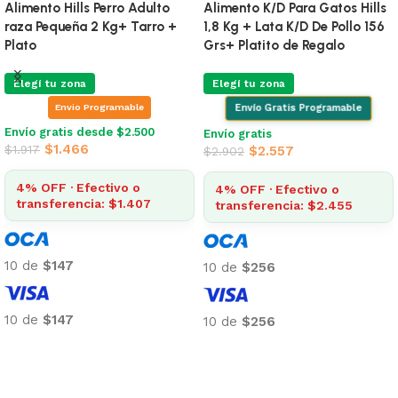
Alimento Hills Perro Adulto
Alimento K/D Para Gatos Hills
raza Pequeña 2 Kg+ Tarro +
1,8 Kg + Lata K/D De Pollo 156
Plato
Grs+ Platito de Regalo
Elegí tu zona
Elegí tu zona
Envio Programable
Envío Gratis Programable
Envío gratis desde $2.500
Envío gratis
$
1.466
$
1.917
$
2.557
$
2.902
4% OFF · Efectivo o
4% OFF · Efectivo o
transferencia: $1.407
transferencia: $2.455
10 de
$147
10 de
$256
10 de
$147
10 de
$256
Añadir al carrito
Añadir al carrito