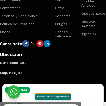
Top Mas
Vendidos
Contactanos
Gatos
Nuestras Redes
Términos y Condiciones
Roedores
Nuestros
Política de Privacidad
Cirugías
Doctores
Envios
Baños y
Urgencias
Peluquería
Suscríbete
Ubicacion
Canelones 1350
Esquina Ejido.
Creado por
Smart Panel
2025
Marca Registrada
.
Elegí tu zona
Envío Gratis Programable
Envío gratis