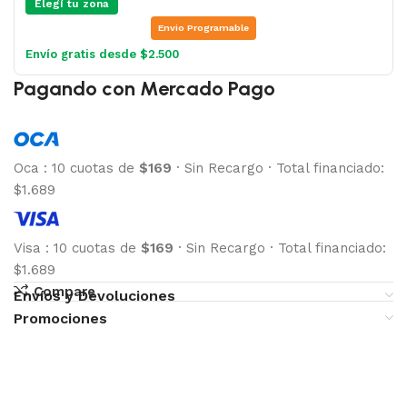
Elegí tu zona
Envio Programable
Envío gratis desde $2.500
Pagando con Mercado Pago
Oca
:
10 cuotas de
$169
·
Sin Recargo
·
Total financiado:
$1.689
Visa
:
10 cuotas de
$169
·
Sin Recargo
·
Total financiado:
$1.689
Compare
Envíos y Devoluciones
Promociones