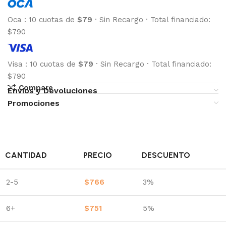
Oca
:
10 cuotas de
$79
·
Sin Recargo
·
Total financiado:
$790
Visa
:
10 cuotas de
$79
·
Sin Recargo
·
Total financiado:
$790
Compare
Envíos y Devoluciones
Promociones
CANTIDAD
PRECIO
DESCUENTO
2-5
$
766
3%
6+
$
751
5%