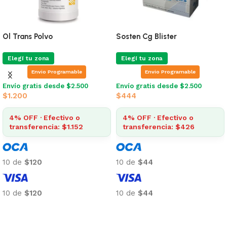
Sosten Art 60 Comprimidos
Vitalflex 30 Comprimidos
Elegí tu zona
Elegí tu zona
Envio Programable
Envio Programable
Envío gratis desde $2.500
Envío gratis desde $2.500
$
1.844
$
1.395
4% OFF · Efectivo o
4% OFF · Efectivo o
transferencia: $1.770
transferencia: $1.339
10 de
$184
10 de
$139
10 de
$184
10 de
$139
Añadir al carrito
Añadir al carrito