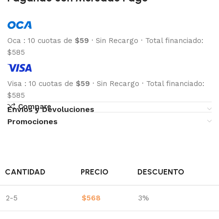
Oca
:
10 cuotas de
$59
·
Sin Recargo
·
Total financiado:
$585
Visa
:
10 cuotas de
$59
·
Sin Recargo
·
Total financiado:
$585
Compare
Envíos y Devoluciones
Promociones
CANTIDAD
PRECIO
DESCUENTO
2-5
$
568
3%