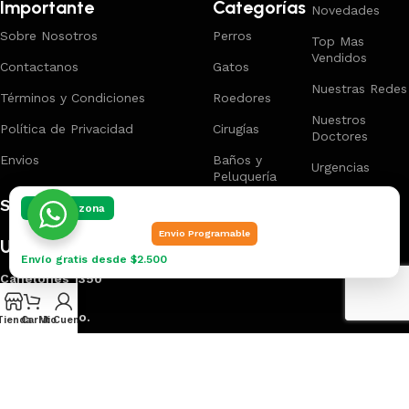
Importante
Categorías
Novedades
Sobre Nosotros
Perros
Top Mas
Vendidos
Contactanos
Gatos
Nuestras Redes
Términos y Condiciones
Roedores
Nuestros
Política de Privacidad
Cirugías
Doctores
Envios
Baños y
Urgencias
Peluquería
Suscríbete
Elegí tu zona
Envio Programable
Ubicacion
Envío gratis desde $2.500
Canelones 1350
Esquina Ejido.
Tienda
Carrito
Mi Cuenta
Creado por
Smart Panel
2025
Marca Registrada
.