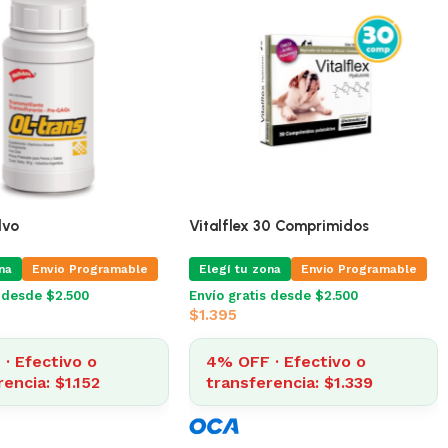
iparasitaria Para Perros
Ol Trans Polvo
g
Elegí tu zona
Envio Programable
na
Envio Programable
Envío gratis desde $2.500
$
1.200
s desde $2.500
4% OFF · Efectivo o
· Efectivo o
transferencia: $1.152
rencia: $337