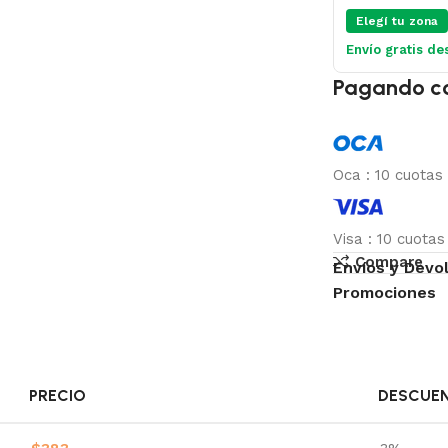
Elegí tu zona
Envío gratis de
Pagando c
Oca
:
10 cuotas
Visa
:
10 cuota
Compare
Envíos y Devo
Promociones
PRECIO
DESCUE