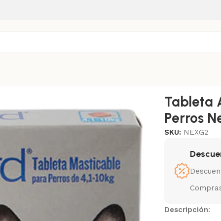
De 4 A 10 Kg
Tableta 
Perros N
SKU:
NEXG2
Descue
Descuen
Compras
Descripción
: