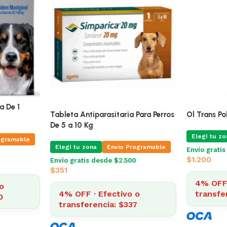
Nexgard 25 A 50 Kg Caja De 1
Para Perros
Tableta Ant
Comprimido
De 5 a 10 K
Elegí tu zona
Envio Programable
ogramable
Elegí tu zo
Envío gratis desde $2.500
Envío grati
$
697
$
351
4% OFF · Efectivo o
o
4% OFF 
transferencia: $670
7
transfe