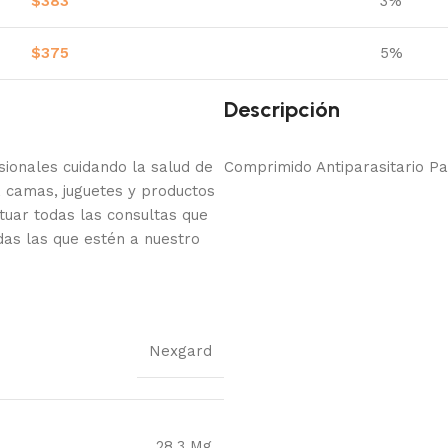
$
383
3%
$
375
5%
Descripción
onales cuidando la salud de
Comprimido Antiparasitario Pa
 camas, juguetes y productos
tuar todas las consultas que
das las que estén a nuestro
Nexgard
28,3 Mg