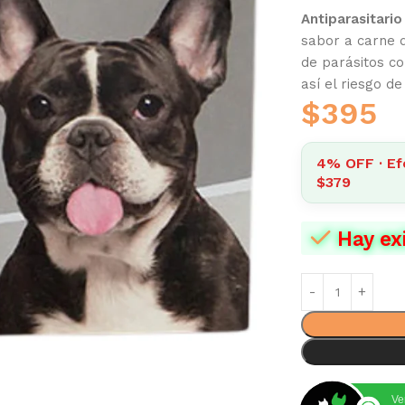
Antiparasitario
sabor a carne 
de parásitos 
así el riesgo d
$
395
4% OFF · Ef
$379
Hay ex
Ve