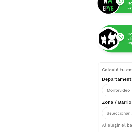
Ho
ay
Co
cl
ur
Calculá tu en
Departament
Zona / Barrio
Al elegir el 