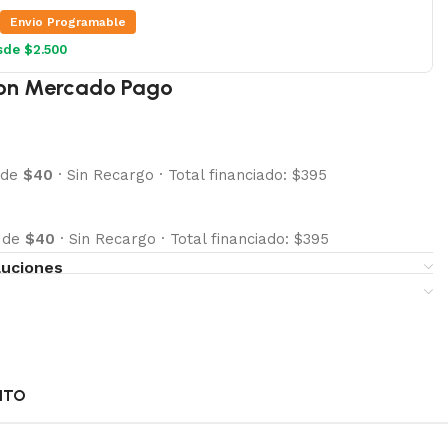
Envio Programable
sde $2.500
on Mercado Pago
 de
$40
·
Sin Recargo
·
Total financiado: $395
s de
$40
·
Sin Recargo
·
Total financiado: $395
luciones
NTO