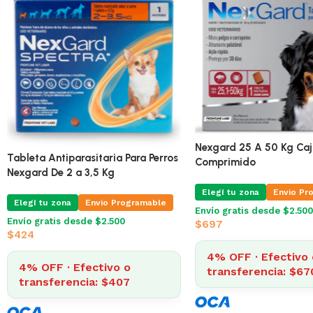
Tableta Antiparasitaria Para Perros
Tableta Antiparasitaria 
Nexgard De 7,6 a 15 Kg
Nexgard De 2 a 3,5 Kg
Elegí tu zona
Envio Programable
Elegí tu zona
Envio Pr
Envío gratis desde $2.500
Envío gratis desde $2.500
$
693
$
424
4% OFF · Efectivo o
4% OFF · Efectivo 
transferencia: $665
transferencia: $40