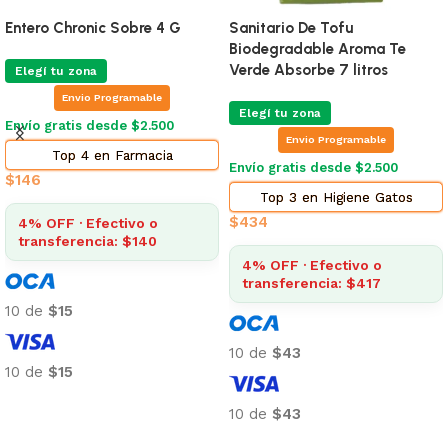
Entero Chronic Sobre 4 G
Sanitario De Tofu
Biodegradable Aroma Te
Verde Absorbe 7 litros
Elegí tu zona
Envio Programable
Elegí tu zona
Envío gratis desde $2.500
Envio Programable
Top 4 en Farmacia
Envío gratis desde $2.500
$
146
Top 3 en Higiene Gatos
$
434
4% OFF · Efectivo o
transferencia: $140
4% OFF · Efectivo o
transferencia: $417
10 de
$15
10 de
$43
10 de
$15
Añadir al carrito
10 de
$43
Añadir al carrito