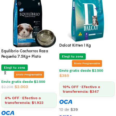
Dalcat Adulto 1 Kg
Dalcat Castrado 1 Kg
Elegí tu zona
Elegí tu zona
Envio Programable
Envio Programable
Envío gratis desde $2.500
Envío gratis desde $2.500
$
341
$
361
10% OFF · Efectivo o
10% OFF · Efectivo o
transferencia: $307
transferencia: $325
10 de
$34
10 de
$36