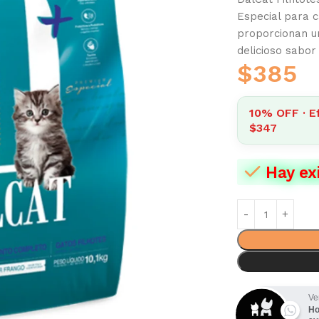
Especial para 
proporcionan u
delicioso sabor
$
385
10% OFF · Ef
$347
Hay ex
Ve
Ho