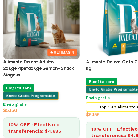
🔥
ÚLTIMAS 4
🔥
Alimento Dalcat Adulto
Alimento Dalcat Adulto
25Kg+Pipeta+Gemon+Snack
25Kg+Pipeta5Kg+Gemo
Magnus
Magnus
Elegí tu zona
Elegí tu zona
Envío Gratis Programable
Envío Gratis Programable
Envío gratis
Envío gratis
$
5.882
$
5.150
10% OFF · Efectivo o
10% OFF · Efectivo
transferencia: $5.294
transferencia: $4.