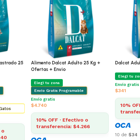
ÚLTIMAS 4
Alimento Dalcat Gato Castrado 25
Alimento D
n+Snack
Kg
Ofertas + 
Elegí tu zona
Elegí tu zo
Envío Gratis Programable
Envío Grat
Envío gratis
Envío gratis
$
4.740
Top 1 en Alimento Gatos
$
5.155
10% OFF
 o
transfe
10% OFF · Efectivo o
635
transferencia: $4.640