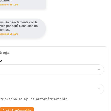
udarte?
lveremos 1h:16m
nsulta directamente con la
ínica por aquí. Consultas no
gentes.
lveremos 2h:16m
trega
o
barrio/zona se aplica automáticamente.
Envio Programable