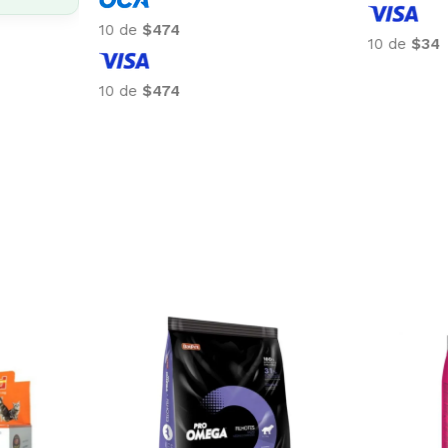
10 de
$47
10 de
$516
10 de
$47
10 de
$516