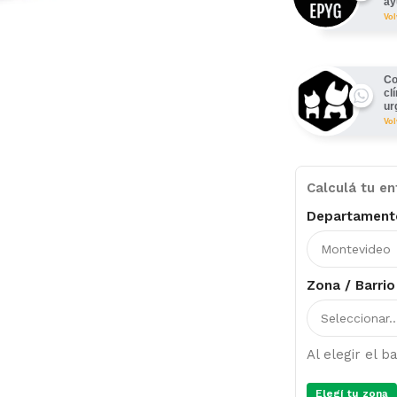
ay
Vo
Co
cl
ur
Vo
Calculá tu en
Departament
Zona / Barrio
Al elegir el 
Elegí tu zona