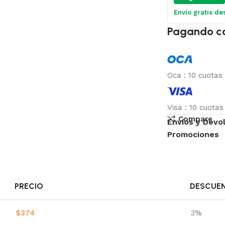
Envío gratis de
Pagando c
Oca
:
10 cuotas
Visa
:
10 cuota
Compare
Envíos y Devo
Promociones
PRECIO
DESCUE
$
374
3%