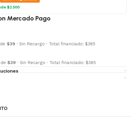
sde $2.500
on Mercado Pago
 de
$39
·
Sin Recargo
·
Total financiado: $385
s de
$39
·
Sin Recargo
·
Total financiado: $385
luciones
NTO