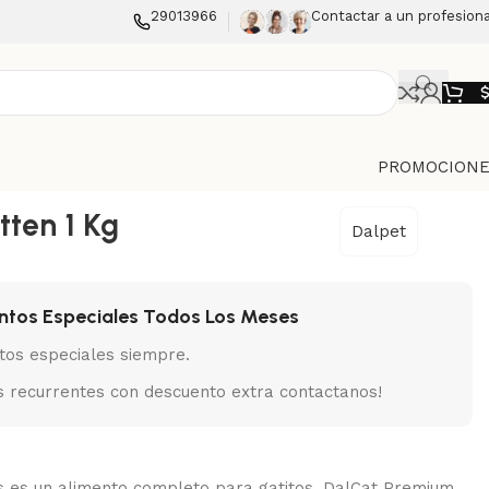
29013966
Contactar a un profesiona
PROMOCIONE
tten 1 Kg
Dalpet
ntos Especiales Todos Los Meses
tos especiales siempre.
 recurrentes con descuento extra contactanos!
es es un alimento completo para gatitos. DalCat Premium