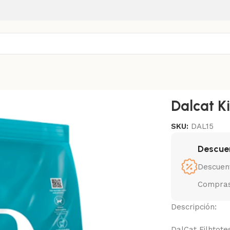
Dalcat Ki
SKU:
DAL15
Descue
Descuen
Compras
Descripción:
DalCat Filhtot