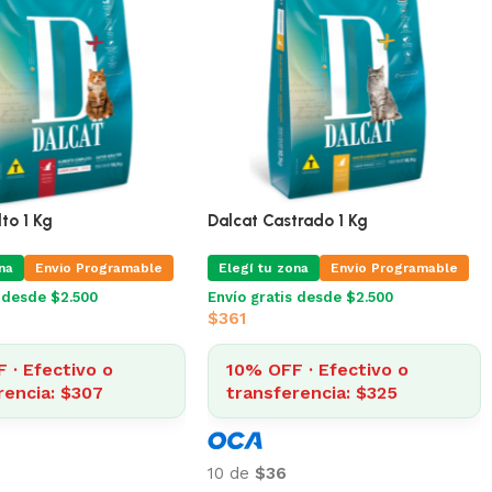
alcat Adulto 25 Kg +
Dalcat Adulto 1 Kg
Envio
Elegí tu zona
Envio Programable
na
Envío gratis desde $2.500
$
341
is Programable
10% OFF · Efectivo o
transferencia: $307
 · Efectivo o
rencia: $4.266
10 de
$34