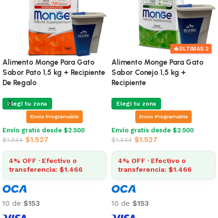
🔥
ÚLTIMAS 2
Alimento Monge Para Gato
Alimento Monge Para Gato
Sabor Pato 1,5 kg + Recipiente
Sabor Conejo 1,5 kg +
De Regalo
Recipiente
Elegí tu zona
Elegí tu zona
Envio Programable
Envio Programable
Envío gratis desde $2.500
Envío gratis desde $2.500
$
1.527
$
1.527
$
1.844
$
1.844
4% OFF · Efectivo o
4% OFF · Efectivo o
transferencia: $1.466
transferencia: $1.466
10 de
$153
10 de
$153