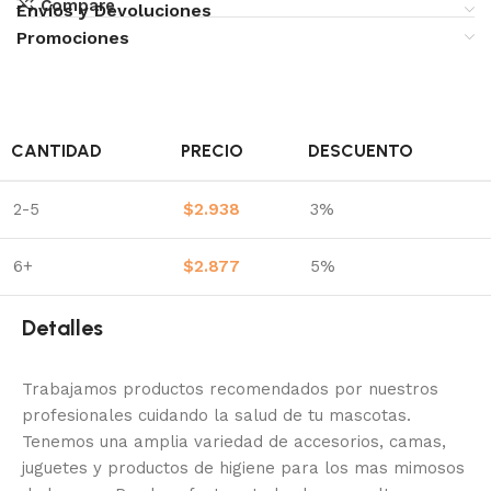
Compare
Envíos y Devoluciones
Promociones
CANTIDAD
PRECIO
DESCUENTO
2-5
$
2.938
3%
6+
$
2.877
5%
Detalles
Trabajamos productos recomendados por nuestros
profesionales cuidando la salud de tu mascotas.
Tenemos una amplia variedad de accesorios, camas,
juguetes y productos de higiene para los mas mimosos