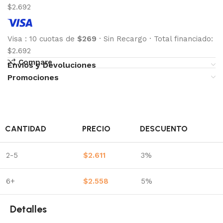
$2.692
Visa
:
10 cuotas de
$269
·
Sin Recargo
·
Total financiado:
$2.692
Compare
Envíos y Devoluciones
Promociones
CANTIDAD
PRECIO
DESCUENTO
2-5
$
2.611
3%
6+
$
2.558
5%
Detalles