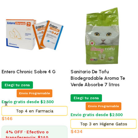
Entero Chronic Sobre 4 G
Sanitario De Tofu
Biodegradable Aroma Te
Verde Absorbe 7 litros
Elegí tu zona
Envio Programable
Elegí tu zona
Envío gratis desde $2.500
Envio Programable
Top 4 en Farmacia
Envío gratis desde $2.500
$
146
Top 3 en Higiene Gatos
$
434
4% OFF · Efectivo o
transferencia: $140