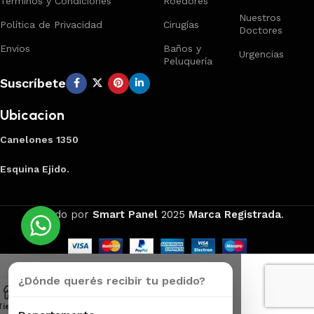
Términos y Condiciones
Roedores
Nuestros
Política de Privacidad
Cirugías
Doctores
Envios
Baños y
Urgencias
Peluquería
Suscríbete
Ubicacion
Canelones 1350
Esquina Ejido.
Creado por
Smart Panel
2025
Marca Registrada
.
¿Dónde querés recibir tu pedido?
Tienda
Carrito
Mi Cuenta