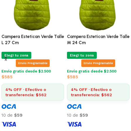
Patagonia Doble Polar
Buzo Para Perros Simfor
Estrellas Rosa Talle 4
Terracota Peach Talle 6
Elegí tu zona
Elegí tu zona
Envio Programable
Envio Programable
Envío gratis desde $2.500
Envío gratis desde $2.500
$
940
$
1.063
4% OFF · Efectivo o
4% OFF · Efectivo o
transferencia: $902
transferencia: $1.021
10 de
$94
10 de
$106