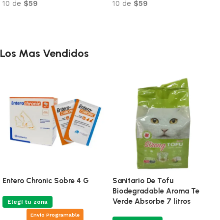
10 de
$94
10 de
$106
Añadir al carrito
Añadir al carrito
Los Mas Vendidos
Entero Chronic Sobre 4 G
Sanitario De Tofu
Biodegradable Aroma Te
Verde Absorbe 7 litros
Elegí tu zona
Envio Programable