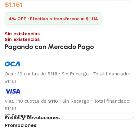
$
1.161
4% OFF · Efectivo o transferencia: $1.114
Sin existencias
Sin existencias
Pagando con Mercado Pago
Oca
:
10 cuotas de
$116
·
Sin Recargo
·
Total financiado:
$1.161
Visa
:
10 cuotas de
$116
·
Sin Recargo
·
Total financiado:
$1.161
Compare
Envíos y Devoluciones
Promociones