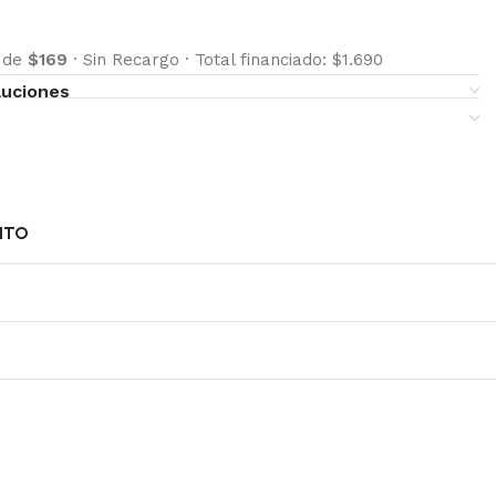
s de
$169
·
Sin Recargo
·
Total financiado: $1.690
luciones
NTO