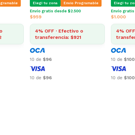
ogramable
Elegí tu zona
Envio Programable
Elegí tu zo
Envío gratis desde $2.500
Envío grati
$
959
$
1.000
o
4% OFF · Efectivo o
4% OFF 
2
transferencia: $921
transfe
10 de
$96
10 de
$100
10 de
$96
10 de
$100