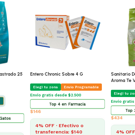
astrado 25
Entero Chronic Sobre 4 G
Sanitario 
Aroma Te V
Elegí tu zona
Envio Programable
Elegí tu zo
Envío gratis desde $2.500
Envío grati
Top 4 en Farmacia
Top 
$
146
$
434
 Gatos
4% OFF · Efectivo o
transferencia: $140
4% OFF 