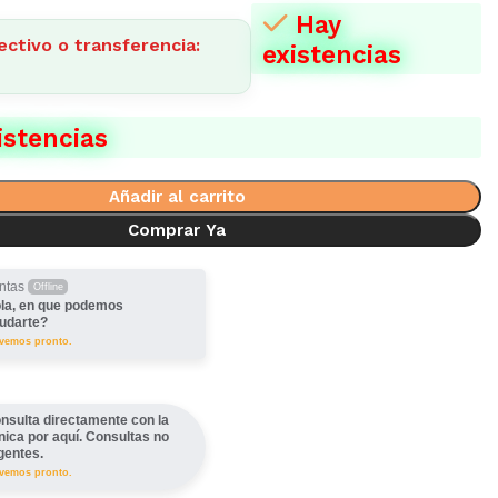
Hay
ectivo o transferencia:
existencias
istencias
Añadir al carrito
Comprar Ya
ntas
Offline
la, en que podemos
udarte?
lvemos pronto.
nsulta directamente con la
ínica por aquí. Consultas no
gentes.
lvemos pronto.