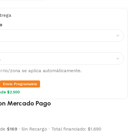
trega
o
barrio/zona se aplica automáticamente.
Envio Programable
sde $2.500
on Mercado Pago
 de
$169
·
Sin Recargo
·
Total financiado: $1.690