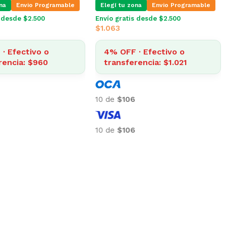
na
Envio Programable
Elegí tu zona
Envio Programable
s desde $2.500
Envío gratis desde $2.500
$
1.063
· Efectivo o
4% OFF · Efectivo o
rencia: $960
transferencia: $1.021
10 de
$106
10 de
$106