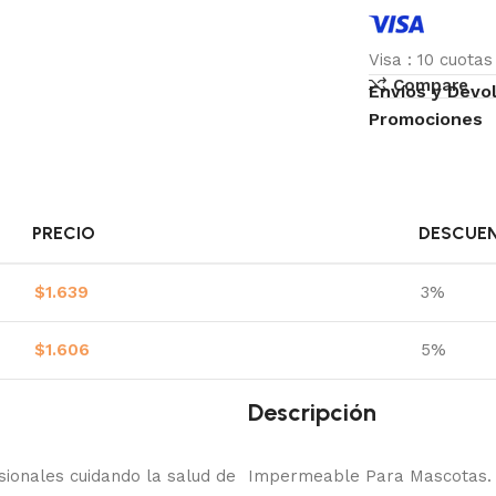
Visa
:
10 cuota
Compare
Envíos y Devo
Promociones
PRECIO
DESCUE
$
1.639
3%
$
1.606
5%
Descripción
onales cuidando la salud de
Impermeable Para Mascotas.