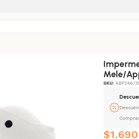
Cm
Imperme
Mele/Ap
SKU:
ABF246/3
Descue
Descuen
Compras
$
1.690