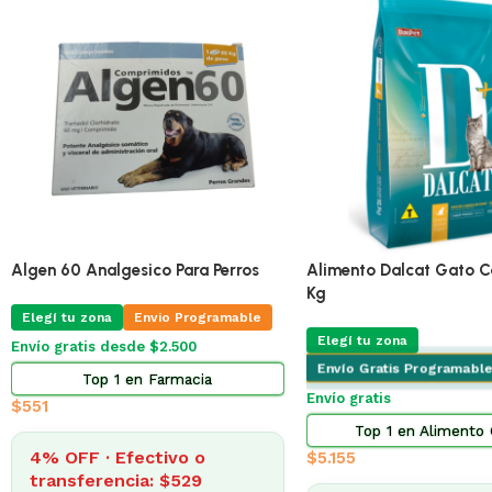
Algen 60 Analgesico Para Perros
Alimento Dalcat Gato C
Kg
Elegí tu zona
Envio Programable
Elegí tu zona
Envío gratis desde $2.500
Envío Gratis Programable
Top 1 en Farmacia
Envío gratis
$
551
Top 1 en Alimento
4% OFF · Efectivo o
$
5.155
transferencia: $529