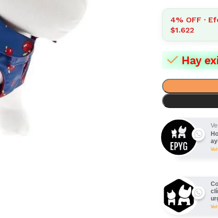
4% OFF · Ef
$1.622
Hay ex
Ve
Ho
ay
Vo
Co
cl
ur
Vo