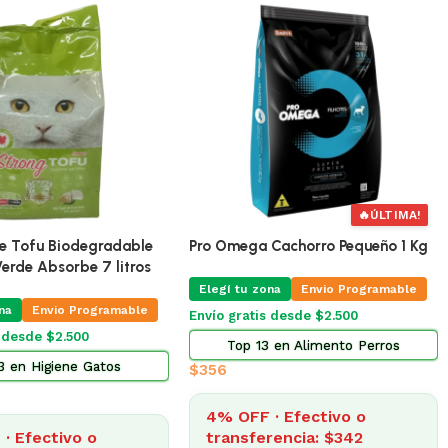
🔥
ÚLTIMA!
De Tofu Biodegradable
Pro Omega Cachorro Pequeño 1 Kg
erde Absorbe 7 litros
Elegí tu zona
Envio Programable
na
Envio Programable
Envío gratis desde $2.500
s desde $2.500
Top 13 en Alimento Perros
3 en Higiene Gatos
$
356
4% OFF · Efectivo o
· Efectivo o
transferencia: $342