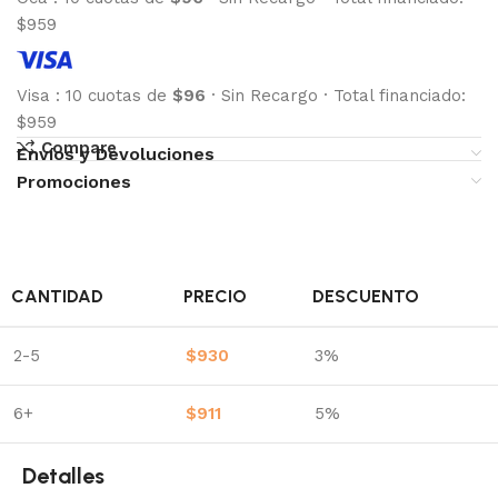
$959
Visa
:
10 cuotas de
$96
·
Sin Recargo
·
Total financiado:
$959
Compare
Envíos y Devoluciones
Promociones
CANTIDAD
PRECIO
DESCUENTO
2-5
$
930
3%
6+
$
911
5%
Detalles