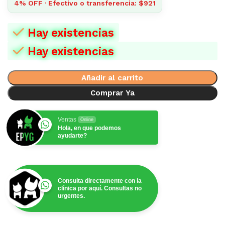
4% OFF · Efectivo o transferencia: $921
Hay existencias
Hay existencias
Añadir al carrito
Comprar Ya
Ventas
Online
Hola, en que podemos
ayudarte?
Consulta directamente con la
clínica por aquí. Consultas no
urgentes.