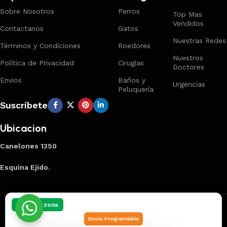
Sobre Nosotros
Perros
Top Mas
Vendidos
Contactanos
Gatos
Nuestras Redes
Términos y Condiciones
Roedores
Nuestros
Política de Privacidad
Cirugías
Doctores
Envios
Baños y
Urgencias
Peluquería
Suscríbete
Ubicacion
Canelones 1350
Esquina Ejido.
Creado por
Smart Panel
2025
Marca Registrada
.
Elegí tu zona
Envio Programable