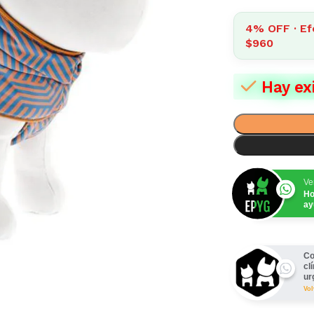
4% OFF · Ef
$960
Hay ex
Ve
Ho
ay
Co
cl
ur
Vo