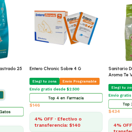
g
Adipred Prednisolna 20 Mg Blister
Pro Omega Cachorro
X 10 Comprimidos
15 Kg
Elegí tu zona
Envio Programable
Elegí tu zona
Envío Gratis Programa
Envío gratis desde $2.500
Envío gratis
Top 3 en Farmacia
$
3.185
$
322
4% OFF · Efecti
4% OFF · Efectivo o
transferencia: $
transferencia: $309