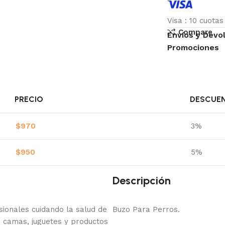
Visa
:
10 cuota
Compare
Envíos y Devo
Promociones
PRECIO
DESCUE
$
970
3%
$
950
5%
Descripción
onales cuidando la salud de
Buzo Para Perros.
 camas, juguetes y productos