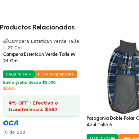
Productos Relacionados
Campera Estetican Verde Talle M
24 Cm
Elegí tu zona
Envio Programable
Envío gratis desde $2.500
$
585
4% OFF · Efectivo o
transferencia: $562
Patagonia Doble Polar 
Azul Talle 6
10 de
$59
Elegí tu zona
Envio Pr