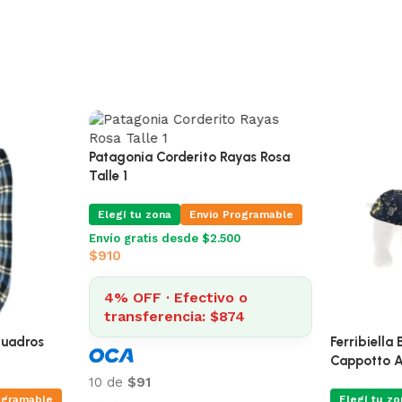
Patagonia Corderito Rayas Rosa
Talle 1
Elegí tu zona
Envio Programable
Envío gratis desde $2.500
$
910
4% OFF · Efectivo o
transferencia: $874
Cuadros
Ferribiella
Cappotto A
10 de
$91
ogramable
Elegí tu zo