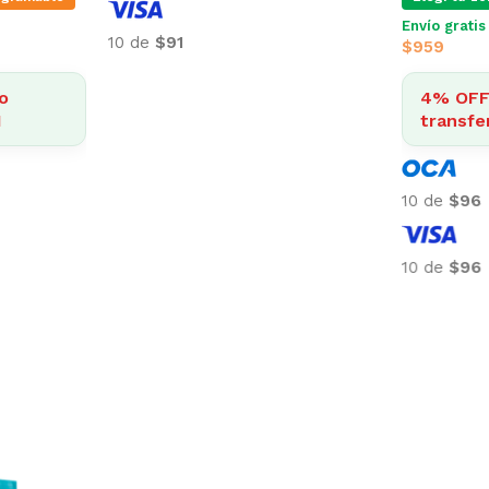
Envío grati
10 de
$91
$
959
o
4% OFF 
1
transfe
10 de
$96
10 de
$96