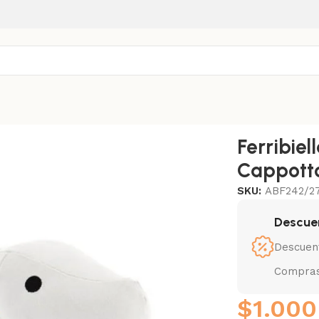
 Air Coat Blu 27 Cm
Ferribiel
Cappotto
SKU:
ABF242/2
Descue
Descuen
Compras
$
1.000