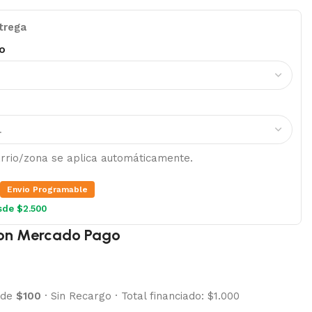
trega
o
barrio/zona se aplica automáticamente.
Envio Programable
sde $2.500
on Mercado Pago
 de
$100
·
Sin Recargo
·
Total financiado: $1.000