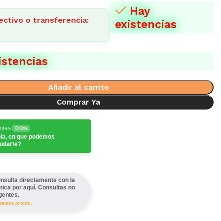
Hay
ectivo o transferencia:
existencias
istencias
Añadir al carrito
Comprar Ya
ntas
Online
la, en que podemos
udarte?
nsulta directamente con la
ínica por aquí. Consultas no
gentes.
lvemos pronto.