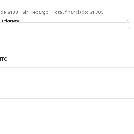
s de
$100
·
Sin Recargo
·
Total financiado: $1.000
luciones
NTO