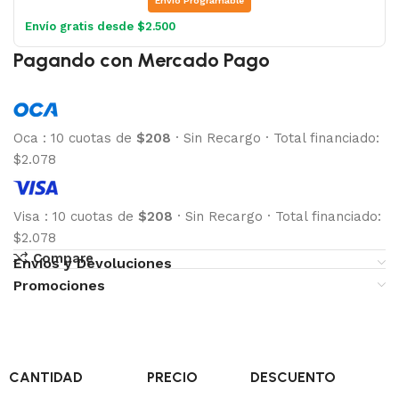
Envio Programable
Envío gratis desde $2.500
Pagando con Mercado Pago
Oca
:
10 cuotas de
$208
·
Sin Recargo
·
Total financiado:
$2.078
Visa
:
10 cuotas de
$208
·
Sin Recargo
·
Total financiado:
$2.078
Compare
Envíos y Devoluciones
Promociones
CANTIDAD
PRECIO
DESCUENTO