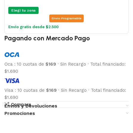
Elegí tu zona
Envio Programable
Envío gratis desde $2.500
Pagando con Mercado Pago
Oca
:
10 cuotas de
$169
·
Sin Recargo
·
Total financiado:
$1.690
Visa
:
10 cuotas de
$169
·
Sin Recargo
·
Total financiado:
$1.690
Compare
Envíos y Devoluciones
Promociones