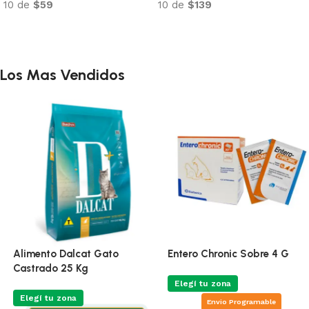
10 de
$106
to
Añadir al carri
Los Mas Vendidos
Alimento Dalcat Gato
Entero Chronic Sobre 4 G
Castrado 25 Kg
Elegí tu zona
Elegí tu zona
Envio Programable