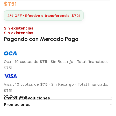
$
751
4% OFF · Efectivo o transferencia: $721
Sin existencias
Sin existencias
Pagando con Mercado Pago
Oca
:
10 cuotas de
$75
·
Sin Recargo
·
Total financiado:
$751
Visa
:
10 cuotas de
$75
·
Sin Recargo
·
Total financiado:
$751
Compare
Envíos y Devoluciones
Promociones