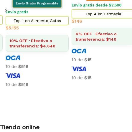
Envío Gratis Programable
Envío gratis desde $2.500
Envío gratis
Top 4 en Farmacia
Top 1 en Alimento Gatos
$
146
$
5.155
4% OFF · Efectivo o
transferencia: $140
10% OFF · Efectivo o
transferencia: $4.640
10 de
$15
10 de
$516
10 de
$15
10 de
$516
Añadir al carrito
Añadir al carrito
Tienda online