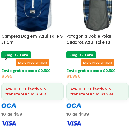
le Polar
Patagonia Doble Polar
Buzo Para Perr
alle 10
Dinosaurios Gris Talle 1
Teddy Talle 6
Elegí tu zona
Elegí tu zona
rogramable
Envio Programable
Envio P
sde $2.500
Envío gratis desde $2.500
Envío gratis de
$
1.063
Leer más
ctivo o
4% OFF · Efe
a: $1.334
transferenci
10 de
$106