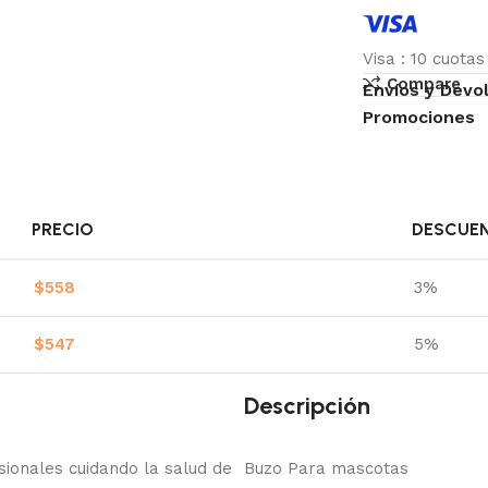
Visa
:
10 cuota
Compare
Envíos y Devo
Promociones
PRECIO
DESCUE
$
558
3%
$
547
5%
Descripción
onales cuidando la salud de
Buzo Para mascotas