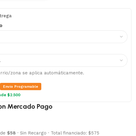
trega
o
barrio/zona se aplica automáticamente.
Envio Programable
sde $2.500
on Mercado Pago
 de
$58
·
Sin Recargo
·
Total financiado: $575