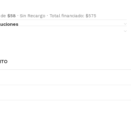
s de
$58
·
Sin Recargo
·
Total financiado: $575
luciones
NTO