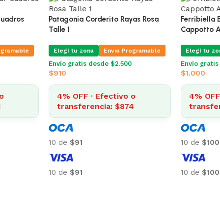
Cuadros
Patagonia Corderito Rayas Rosa
Ferribiella
Talle 1
Cappotto A
ogramable
Elegí tu zona
Envio Programable
Elegí tu zo
Envío gratis desde $2.500
Envío grati
$
910
$
1.000
o
4% OFF · Efectivo o
4% OFF 
1
transferencia: $874
transfe
10 de
$91
10 de
$100
10 de
$91
10 de
$100