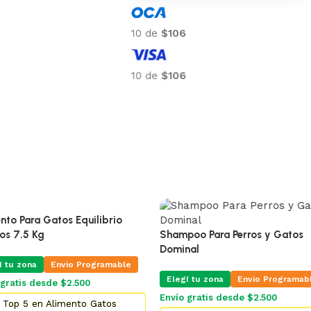
10 de
$106
10 de
$106
ra Gatos Equilibrio
5 Kg
Shampoo Para Perros y Gatos
Dominal
na
Envio Programable
Elegí tu zona
Envio Programable
s desde $2.500
Envío gratis desde $2.500
 en Alimento Gatos