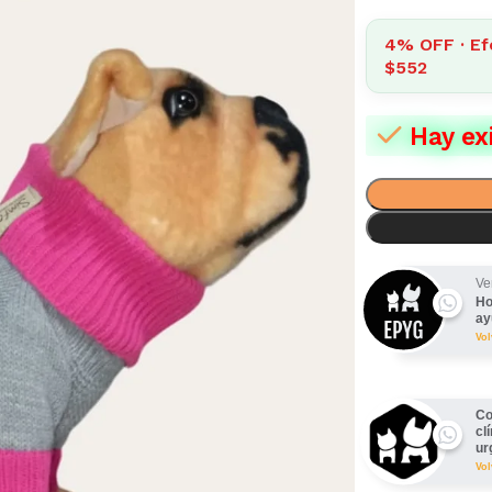
4% OFF · Ef
$552
Hay ex
Ve
Ho
ay
Vo
Co
cl
ur
Vo