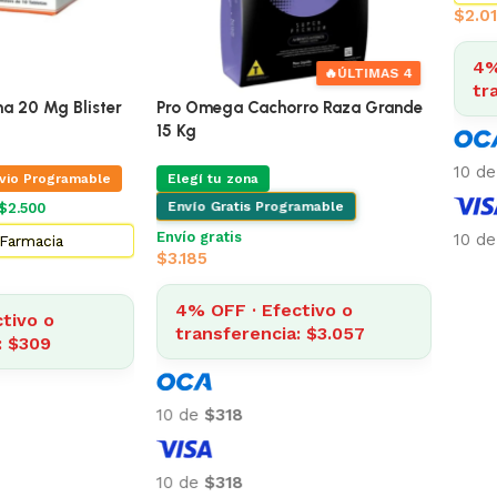
$
2.014
4% OFF 
🔥
ÚLTIMAS 4
transfe
Mg Blister
Pro Omega Cachorro Raza Grande
15 Kg
10 de
$201
ogramable
Elegí tu zona
Envío Gratis Programable
Envío gratis
10 de
$201
cia
$
3.185
4% OFF · Efectivo o
o
transferencia: $3.057
9
10 de
$318
10 de
$318