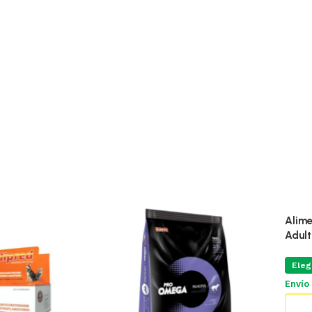
Alimento Pa
Adultos 7.
Elegí tu zo
Envío grati
Top 5