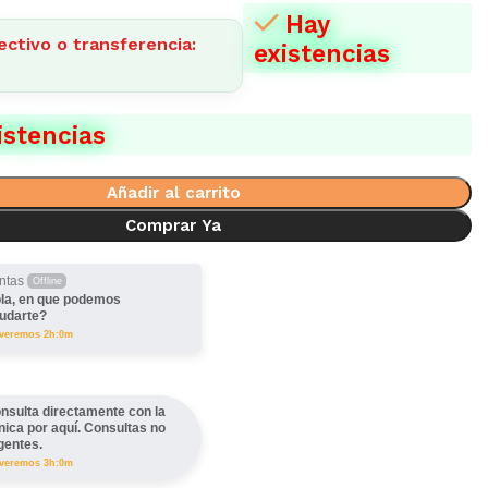
Hay
ectivo o transferencia:
existencias
istencias
Añadir al carrito
Comprar Ya
ntas
Offline
la, en que podemos
udarte?
lveremos 2h:0m
nsulta directamente con la
ínica por aquí. Consultas no
gentes.
lveremos 3h:0m