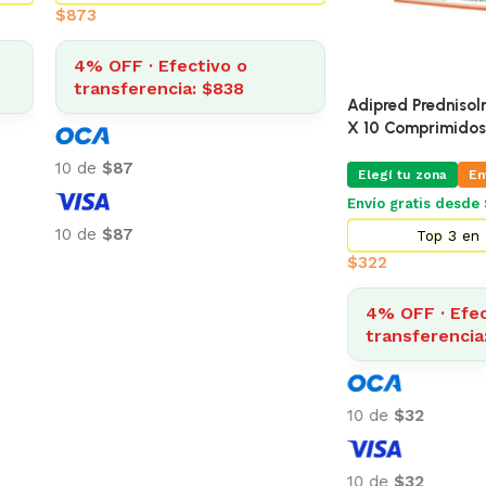
$
873
4% OFF · Efectivo o
transferencia: $838
Adipred Prednisolna 20 
X 10 Comprimidos
10 de
$87
Elegí tu zona
Envio Pr
Envío gratis desde $2.500
10 de
$87
Top 3 en Farma
$
322
4% OFF · Efectivo 
transferencia: $30
10 de
$32
10 de
$32