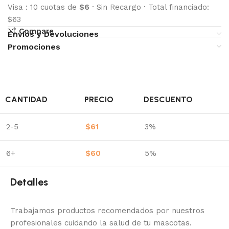
Visa
:
10 cuotas de
$6
·
Sin Recargo
·
Total financiado:
$63
Compare
Envíos y Devoluciones
Promociones
CANTIDAD
PRECIO
DESCUENTO
2-5
$
61
3%
6+
$
60
5%
Detalles
Trabajamos productos recomendados por nuestros
profesionales cuidando la salud de tu mascotas.