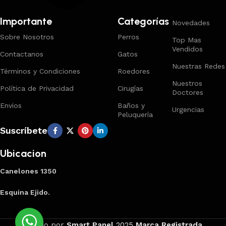
Importante
Categorías
Novedades
Sobre Nosotros
Perros
Top Mas
Vendidos
Contactanos
Gatos
Nuestras Redes
Términos y Condiciones
Roedores
Nuestros
Política de Privacidad
Cirugías
Doctores
Envios
Baños y
Urgencias
Peluquería
Suscríbete
Ubicacion
Canelones 1350
Esquina Ejido.
Creado por
Smart Panel
2025
Marca Registrada
.