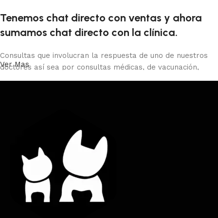
Tenemos chat directo con ventas y ahora
sumamos chat directo con la clínica.
Consultas que involucran la respuesta de uno de nuestros
Ver Mas
doctores así sea por consultas médicas, de vacunación,
castraciones, certificados de viaje, peluquería o baños debes
comunicarte con la clínica al 29013966 o presencial o con el
whatsapp directo.