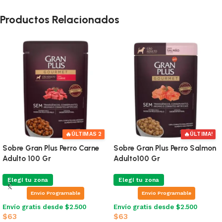
Productos Relacionados
obre Sieger Perro y Gato
Sobre Guabi Grain Free Perro
S
ecovery 100 Gr
Pollo, Salmon y Vegetales
A
Elegí tu zona
Elegí tu zona
Envio Programable
Envio Programable
nvío gratis desde $2.500
Envío gratis desde $2.500
E
$
195
$
117