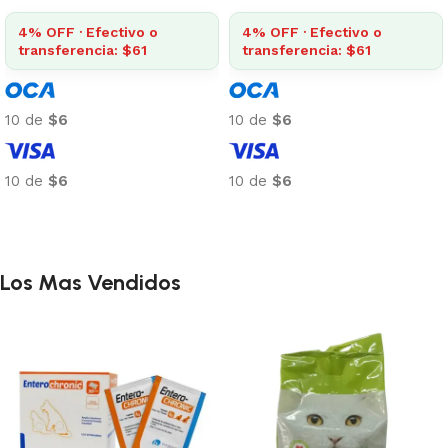
4% OFF · Efectivo o
4% OFF · Efectivo o
transferencia: $187
transferencia: $112
0 de
$20
10 de
$12
1
0 de
$20
10 de
$12
1
Añadir al carrito
Añadir al carrito
Los Mas Vendidos