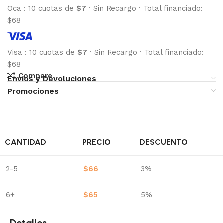
Oca
:
10 cuotas de
$7
·
Sin Recargo
·
Total financiado:
$68
Visa
:
10 cuotas de
$7
·
Sin Recargo
·
Total financiado:
$68
Compare
Envíos y Devoluciones
Promociones
CANTIDAD
PRECIO
DESCUENTO
2-5
$
66
3%
6+
$
65
5%
Detalles