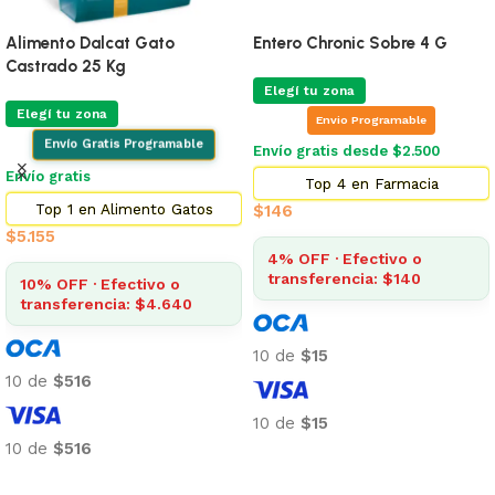
Alimento Dalcat Gato
Entero Chronic Sobre 4 G
Castrado 25 Kg
Elegí tu zona
Elegí tu zona
Envio Programable
Envío Gratis Programable
Envío gratis desde $2.500
Envío gratis
Top 4 en Farmacia
Top 1 en Alimento Gatos
$
146
$
5.155
4% OFF · Efectivo o
transferencia: $140
10% OFF · Efectivo o
transferencia: $4.640
10 de
$15
10 de
$516
10 de
$15
10 de
$516
Añadir al carrito
Añadir al carrito