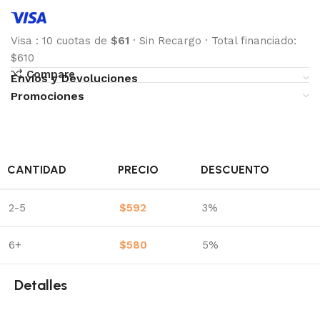
Visa
:
10 cuotas de
$61
·
Sin Recargo
·
Total financiado:
$610
Compare
Envíos y Devoluciones
Promociones
CANTIDAD
PRECIO
DESCUENTO
2-5
$
592
3%
6+
$
580
5%
Detalles