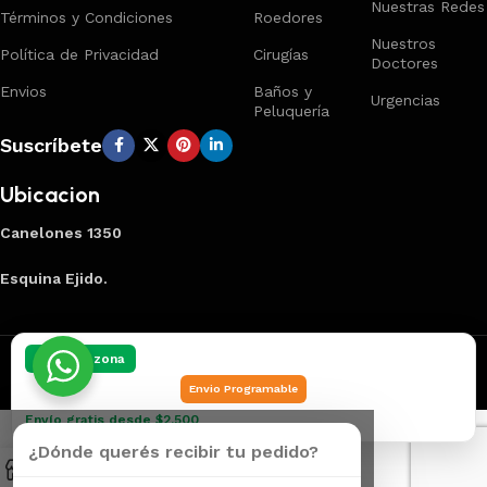
Nuestras Redes
Términos y Condiciones
Roedores
Nuestros
Política de Privacidad
Cirugías
Doctores
Envios
Baños y
Urgencias
Peluquería
Suscríbete
Ubicacion
Canelones 1350
Esquina Ejido.
Creado por
Smart Panel
2025
Marca Registrada
.
Elegí tu zona
Envio Programable
Envío gratis desde $2.500
¿Dónde querés recibir tu pedido?