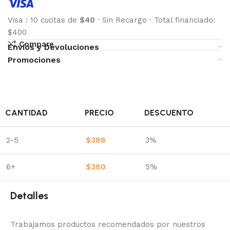
Visa
:
10 cuotas de
$40
·
Sin Recargo
·
Total financiado:
$400
Compare
Envíos y Devoluciones
Promociones
CANTIDAD
PRECIO
DESCUENTO
2-5
$
388
3%
6+
$
380
5%
Detalles
Trabajamos productos recomendados por nuestros