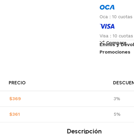
Oca
:
10 cuotas
Visa
:
10 cuota
Compare
Envíos y Devo
Promociones
PRECIO
DESCUE
$
369
3%
$
361
5%
Descripción