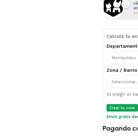
cl
ur
Vo
Calculá tu en
Departament
Zona / Barrio
Al elegir el 
Elegí tu zona
Envío gratis de
Pagando c