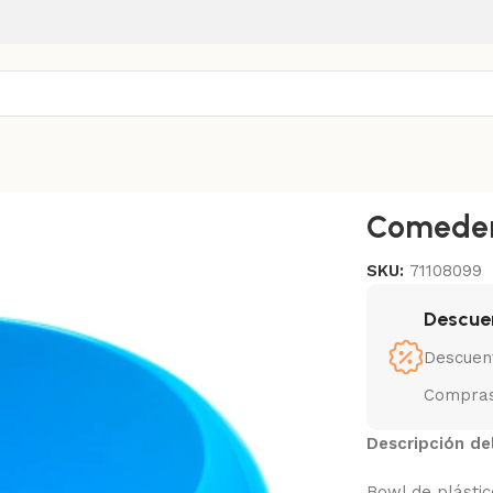
itro
Comedero
SKU:
71108099
Descue
Descuen
Compras
Descripción de
Bowl de plástic