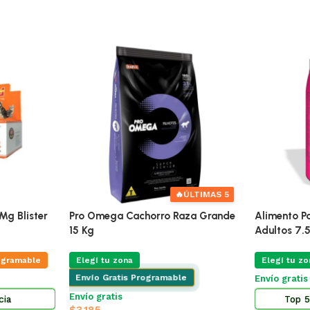
🔥
ÚLTIMAS 5
Mg Blister
Pro Omega Cachorro Raza Grande
Alimento Pa
15 Kg
Adultos 7.
ogramable
Elegí tu zona
Elegí tu zo
Envío Gratis Programable
Envío grati
Envío gratis
cia
Top 5