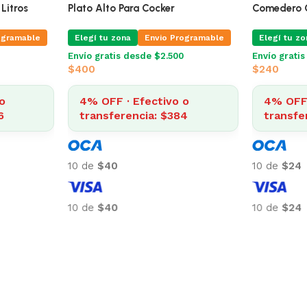
355 Ml
Comedero Capacidad 2 Litros
Plato Alto 
ogramable
Elegí tu zona
Envio Programable
Elegí tu zo
Envío gratis desde $2.500
Envío grati
$
610
$
400
o
4% OFF · Efectivo o
4% OFF 
8
transferencia: $586
transfe
10 de
$61
10 de
$40
10 de
$61
10 de
$40