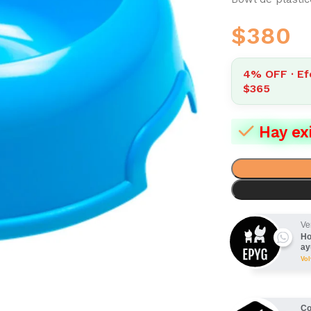
$
380
4% OFF · Ef
$365
Hay ex
Ve
Ho
ay
Vo
Co