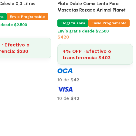
Para Cocker
Comedero Celeste 0,3 Litros
na
Envio Programable
Elegí tu zona
Envio Programable
s desde $2.500
Envío gratis desde $2.500
$
240
· Efectivo o
4% OFF · Efectivo o
rencia: $384
transferencia: $230
10 de
$24
10 de
$24