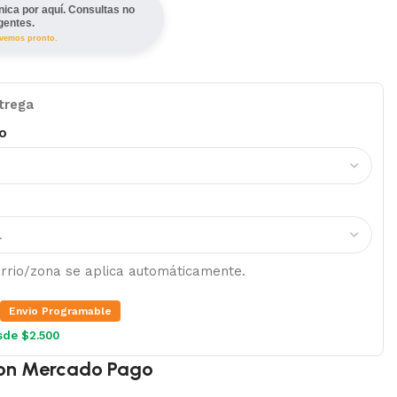
ínica por aquí. Consultas no
gentes.
lvemos pronto.
trega
o
barrio/zona se aplica automáticamente.
Envio Programable
sde $2.500
on Mercado Pago