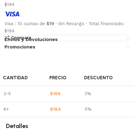
$194
Visa
:
10 cuotas de
$19
·
Sin Recargo
·
Total financiado:
$194
Compare
Envíos y Devoluciones
Promociones
CANTIDAD
PRECIO
DESCUENTO
2-5
$
188
3%
6+
$
184
5%
Detalles