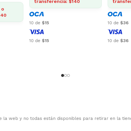
vo o
4% O
transferencia: $3.057
$309
trans
10 de
$318
10 de
$
10 de
$318
10 de
$
 la web y no todas están disponibles para retirar en la tien