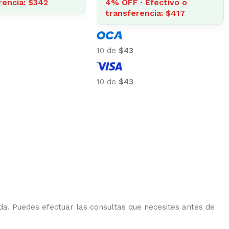
FF · Efectivo o
15% OFF · Efectivo o
ferencia: $1.934
transferencia: $410
201
10 de
$48
201
10 de
$48
da. Puedes efectuar las consultas que necesites antes de