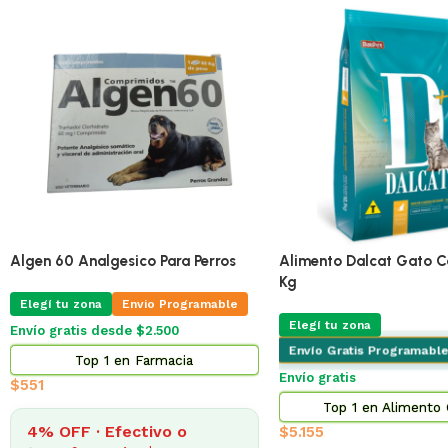
🔥
ÚLTIMAS 2
Pro Omega Cachorro Pequeño 3 Kg
Adipred Prednisolna 
X 10 Comprimidos
Elegí tu zona
Envio Programable
Elegí tu zona
Envio
Envío gratis desde $2.500
Envío gratis desde $2
Top 2 en Alimento Perros
Top 3 en Fa
$
873
$
322
4% OFF · Efectivo o