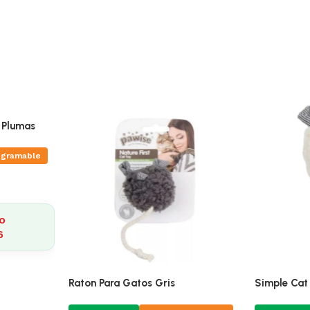
 Plumas
ogramable
o
6
Raton Para Gatos Gris
Simple Cat