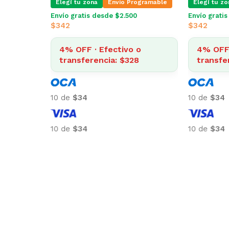
Elegí tu zona
Envio Programable
Elegí tu zo
Envío gratis desde $2.500
Envío grati
$
342
$
342
4% OFF · Efectivo o
4% OFF 
transferencia: $328
transfe
10 de
$34
10 de
$34
10 de
$34
10 de
$34