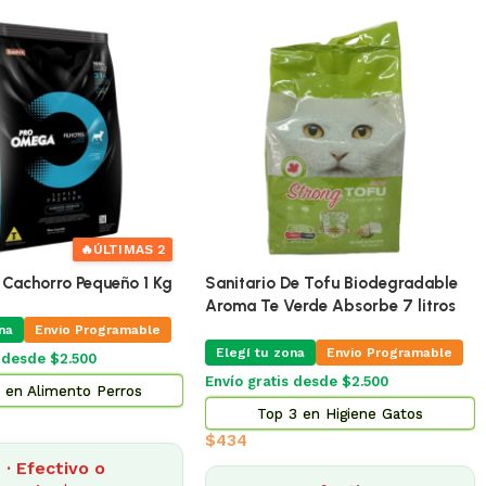
 Para Gatos Equilibrio
Shampoo Para Perros y Gatos
 7.5 Kg
Dominal
u zona
Envio Programable
Elegí tu zona
Envio Programable
atis desde $2.500
Envío gratis desde $2.500
p 5 en Alimento Gatos
Top 13 en Higiene Gatos
$
483