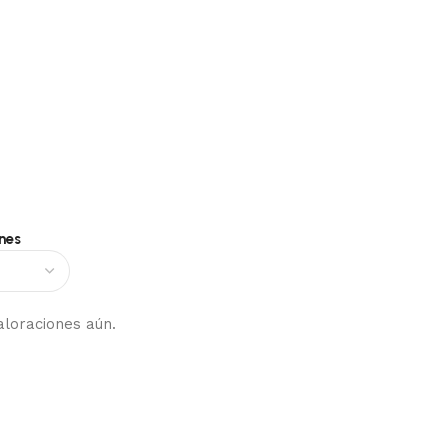
nes
aloraciones aún.