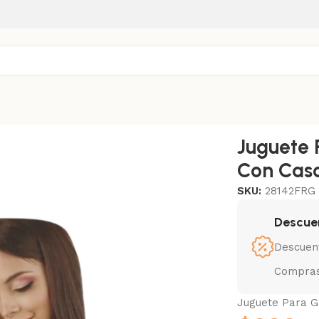
on Cascabel
Juguete 
Con Cas
SKU:
28142FRG
Descue
Descuen
Compras
Juguete Para G