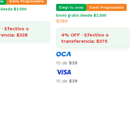
na
Envio Programable
Elegí tu zona
Envio Programable
s desde $2.500
Envío gratis desde $2.500
$
390
· Efectivo o
rencia: $328
4% OFF · Efectivo o
transferencia: $375
10 de
$39
10 de
$39