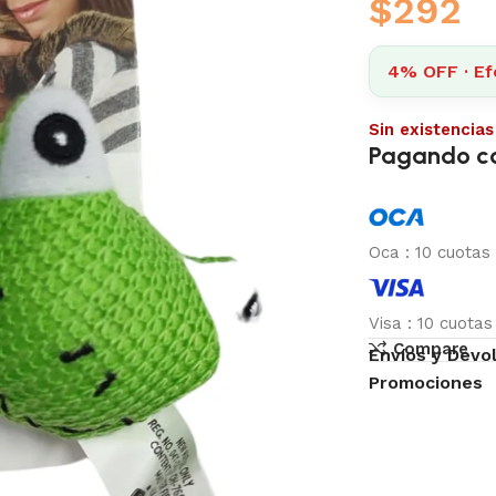
$
292
4% OFF · Ef
Sin existencias
Pagando c
Oca
:
10 cuotas
Visa
:
10 cuota
Compare
Envíos y Devo
Promociones