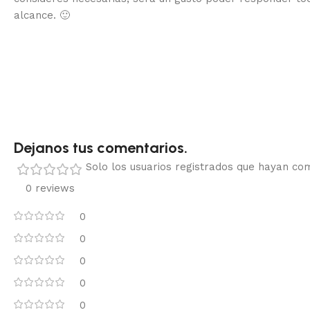
alcance.
🙂
Dejanos tus comentarios.
Solo los usuarios registrados que hayan c
0 reviews
0
0
0
0
0