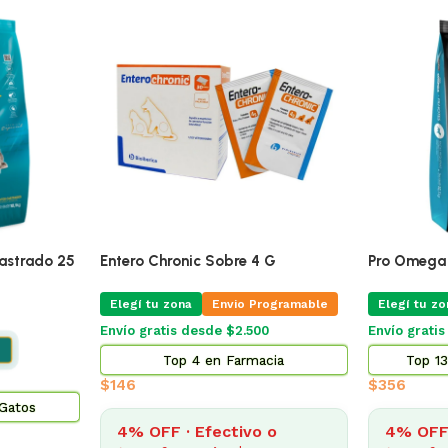
🔥
ÚLTIMAS 3
20 Mg Blister
Pro Omega Cachorro Raza Grande
Alimento
15 Kg
Adultos
 Programable
Elegí tu zona
Elegí t
Envío Gratis Programable
.500
Envío gr
Envío gratis
rmacia
To
$
3.185
$
2.014
4% OFF · Efectivo o