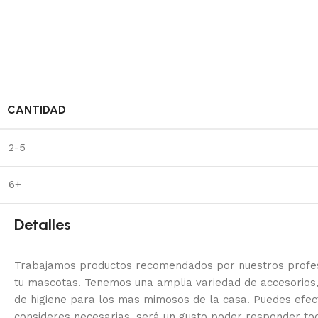
CANTIDAD
2-5
6+
Detalles
Trabajamos productos recomendados por nuestros profesi
tu mascotas. Tenemos una amplia variedad de accesorios,
de higiene para los mas mimosos de la casa.
Puedes efec
consideres necesarias, será un gusto poder responder to