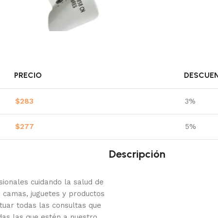
PRECIO
DESCUE
$
283
3%
$
277
5%
Descripción
onales cuidando la salud de
 camas, juguetes y productos
tuar todas las consultas que
das las que estén a nuestro