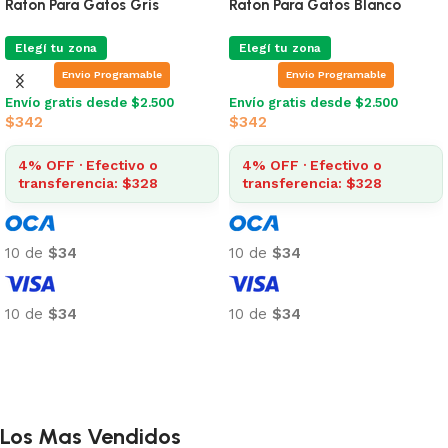
Pelota Con Luz Para Gatos
Láser Con Forma De Raton
Color Celeste
Elegí tu zona
Elegí tu zona
Envio Programable
Envio Programable
Envío gratis desde $2.500
$
308
Envío gratis desde $2.500
$
570
4% OFF · Efectivo o
transferencia: $296
4% OFF · Efectivo o
transferencia: $547
10 de
$31
10 de
$57
10 de
$31
10 de
$57
Añadir al carrito
Añadir al carrito
Los Mas Vendidos