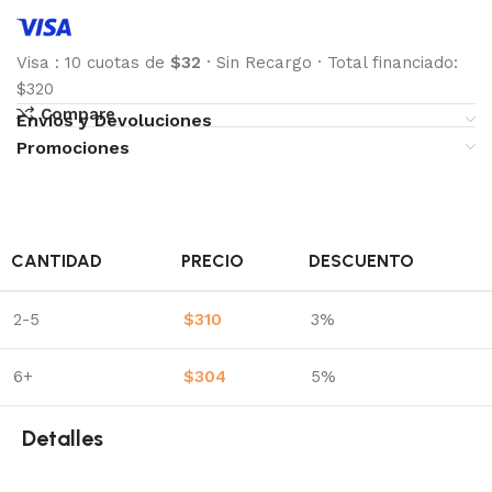
Visa
:
10 cuotas de
$32
·
Sin Recargo
·
Total financiado:
$320
Compare
Envíos y Devoluciones
Promociones
CANTIDAD
PRECIO
DESCUENTO
2-5
$
310
3%
6+
$
304
5%
Detalles