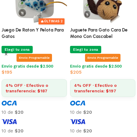
🔥
ÚLTIMAS 2
Juego De Raton Y Pelota Para
Juguete Para Gato Cara De
Gatos
Mono Con Cascabel
Elegí tu zona
Elegí tu zona
Envio Programable
Envio Programable
Envío gratis desde $2.500
Envío gratis desde $2.500
$
195
$
205
4% OFF · Efectivo o
4% OFF · Efectivo o
transferencia: $187
transferencia: $197
10 de
$20
10 de
$20
10 de
$20
10 de
$20