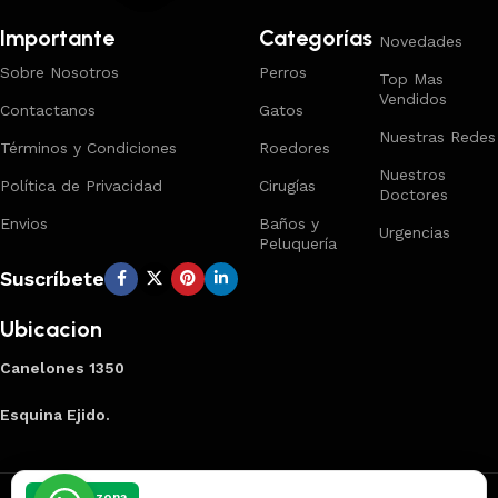
Importante
Categorías
Novedades
Sobre Nosotros
Perros
Top Mas
Vendidos
Contactanos
Gatos
Nuestras Redes
Términos y Condiciones
Roedores
Nuestros
Política de Privacidad
Cirugías
Doctores
Envios
Baños y
Urgencias
Peluquería
Suscríbete
Ubicacion
Canelones 1350
Esquina Ejido.
Creado por
Smart Panel
2025
Marca Registrada
.
Elegí tu zona