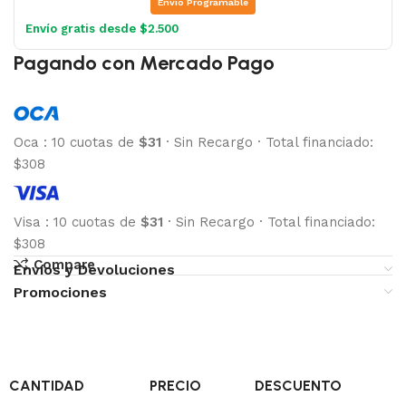
Envio Programable
Envío gratis desde $2.500
Pagando con Mercado Pago
Oca
:
10 cuotas de
$31
·
Sin Recargo
·
Total financiado:
$308
Visa
:
10 cuotas de
$31
·
Sin Recargo
·
Total financiado:
$308
Compare
Envíos y Devoluciones
Promociones
CANTIDAD
PRECIO
DESCUENTO