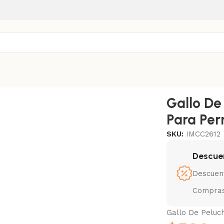
 Perros 26×12 cm
Gallo De
Para Per
SKU:
IMCC2612
Descue
Descuen
Compras
Gallo De Peluc