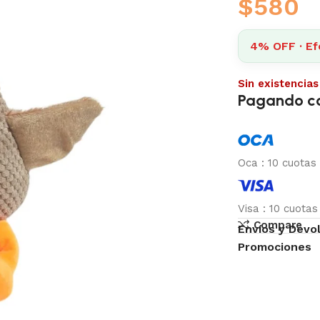
$
580
4% OFF · Ef
Sin existencias
Pagando c
Oca
:
10 cuotas
Visa
:
10 cuota
Compare
Envíos y Devo
Promociones