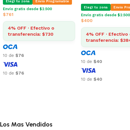
Elegí tu zona
Envio Programable
Elegí tu zona
Envio Pr
Envío gratis desde $2.500
Envío gratis desde $2.500
$
566
$
761
4% OFF · Efectivo o
4% OFF · Efectivo 
transferencia: $543
transferencia: $73
10 de
$57
10 de
$76
10 de
$57
10 de
$76
Los Mas Vendidos