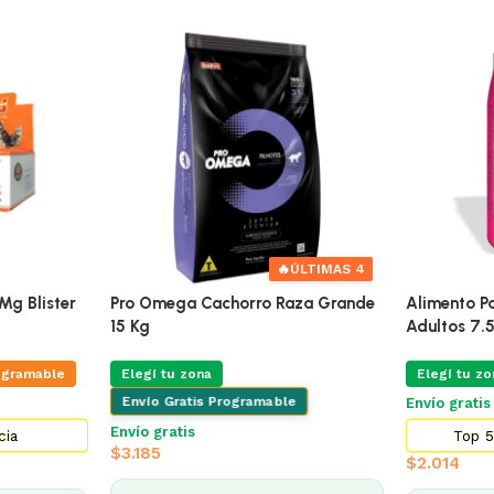
🔥
ÚLTIMAS 4
Mg Blister
Pro Omega Cachorro Raza Grande
Alimento Pa
15 Kg
Adultos 7.
ogramable
Elegí tu zona
Elegí tu zo
Envío Gratis Programable
Envío grati
Envío gratis
cia
Top 5
$
3.185
$
2.014