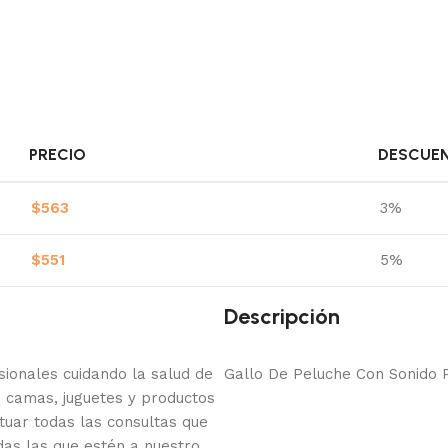
PRECIO
DESCUE
$
563
3%
$
551
5%
Descripción
onales cuidando la salud de
Gallo De Peluche Con Sonido 
 camas, juguetes y productos
tuar todas las consultas que
das las que estén a nuestro