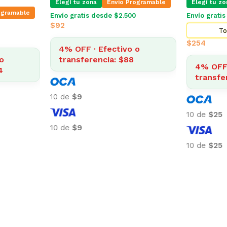
ogramable
Elegí tu zo
Elegí tu zona
Envio Programable
Envío grati
$
92
Envío gratis desde $2.500
$
400
o
4% OFF 
0
4% OFF · Efectivo o
transfe
transferencia: $384
10 de
$9
10 de
$40
10 de
$9
10 de
$40