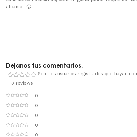
alcance.
🙂
Dejanos tus comentarios.
Solo los usuarios registrados que hayan c
0 reviews
0
0
0
0
0