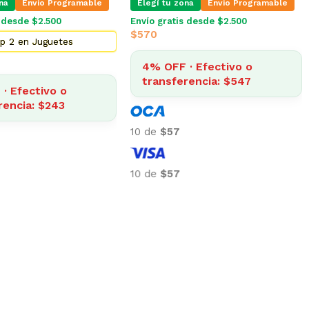
na
Envio Programable
Elegí tu zona
Envio Programable
s desde $2.500
Envío gratis desde $2.500
Top 2 en Juguetes
$
254
· Efectivo o
rencia: $88
4% OFF · Efectivo o
transferencia: $243
10 de
$25
10 de
$25