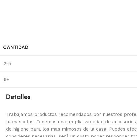
CANTIDAD
2-5
6+
Detalles
Trabajamos productos recomendados por nuestros profesi
tu mascotas. Tenemos una amplia variedad de accesorios,
de higiene para los mas mimosos de la casa.
Puedes efec
consideres necesarias, será un gusto poder responder to