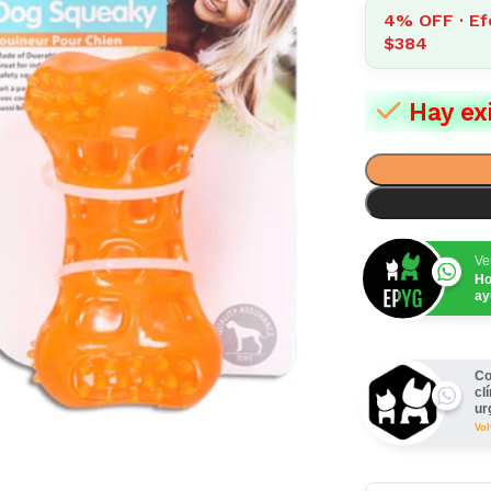
4% OFF · Ef
$384
Hay ex
Ve
Ho
ay
Co
cl
ur
Vo