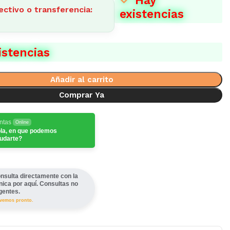
ectivo o transferencia:
existencias
istencias
Añadir al carrito
Comprar Ya
ntas
Online
la, en que podemos
udarte?
nsulta directamente con la
ínica por aquí. Consultas no
gentes.
lvemos pronto.