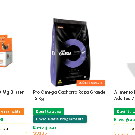
🔥
ÚLTIMAS 4
Mg Blister
Pro Omega Cachorro Raza Grande
Alimento Pa
15 Kg
Adultos 7.
ogramable
Elegí tu zona
Elegí tu zo
Envío Gratis Programable
Envío grati
Envío gratis
cia
Top 5
$
3.185