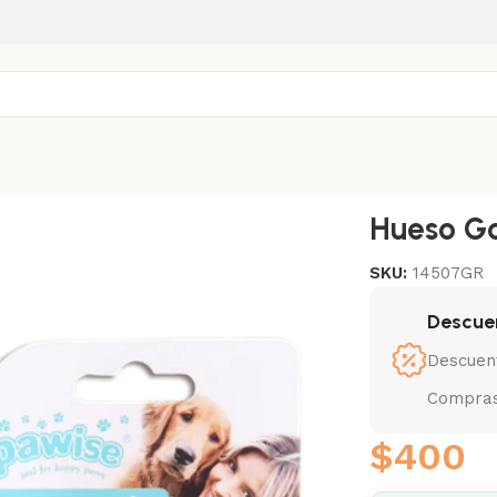
Hueso G
SKU:
14507GR
Descue
Descuen
Compras
$
400