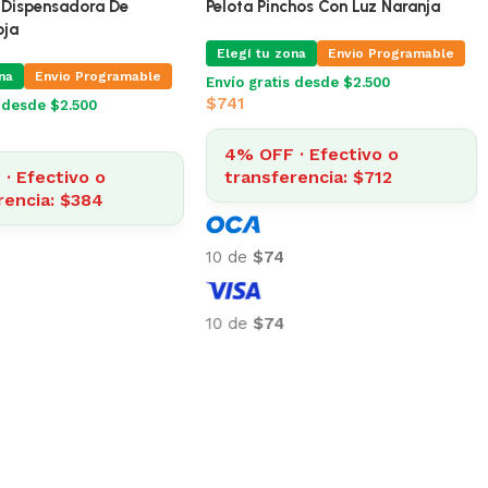
Dispensadora De
Mancuerna Dispensadora De
zul
Alimento Roja
na
Envio Programable
Elegí tu zona
Envio Programable
s desde $2.500
Envío gratis desde $2.500
$
400
· Efectivo o
4% OFF · Efectivo o
rencia: $384
transferencia: $384
10 de
$40
10 de
$40