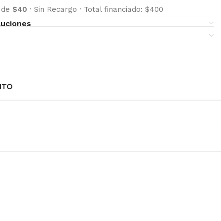
s de
$40
·
Sin Recargo
·
Total financiado: $400
luciones
NTO