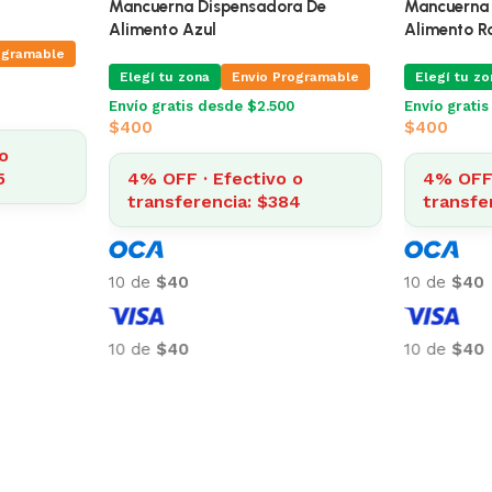
Hamburguesa De Goma
Mancuerna 
Alimento A
ogramable
Elegí tu zona
Envio Programable
Elegí tu zo
Envío gratis desde $2.500
$
380
Envío grati
$
400
o
4% OFF · Efectivo o
6
transferencia: $365
4% OFF 
transfe
10 de
$38
10 de
$40
10 de
$38
10 de
$40