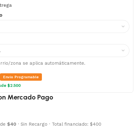
trega
o
barrio/zona se aplica automáticamente.
Envio Programable
sde $2.500
on Mercado Pago
 de
$40
·
Sin Recargo
·
Total financiado: $400