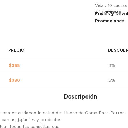
Visa
:
10 cuota
Compare
Envíos y Devo
Promociones
PRECIO
DESCUE
$
388
3%
$
380
5%
Descripción
onales cuidando la salud de
Hueso de Goma Para Perros.
 camas, juguetes y productos
tuar todas las consultas que