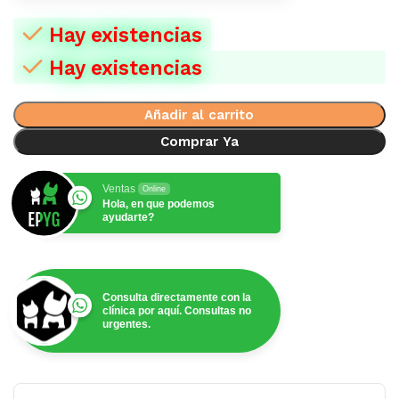
Hay existencias
Hay existencias
Añadir al carrito
Comprar Ya
Ventas
Online
Hola, en que podemos
ayudarte?
Consulta directamente con la
clínica por aquí. Consultas no
urgentes.