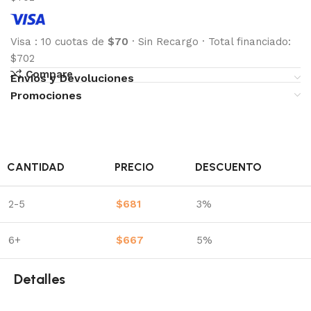
Visa
:
10 cuotas de
$70
·
Sin Recargo
·
Total financiado:
$702
Compare
Envíos y Devoluciones
Promociones
CANTIDAD
PRECIO
DESCUENTO
2-5
$
681
3%
6+
$
667
5%
Detalles