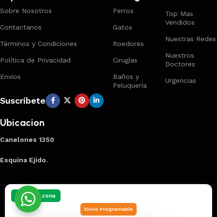
Sobre Nosotros
Perros
Top Mas
Vendidos
Contactanos
Gatos
Nuestras Redes
Términos y Condiciones
Roedores
Nuestros
Política de Privacidad
Cirugías
Doctores
Envios
Baños y
Urgencias
Peluquería
Suscríbete
Ubicacion
Canelones 1350
Esquina Ejido.
Creado por
Smart Panel
2025
Marca Registrada
.
Elegí tu zona
Envio Programable