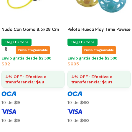
se
Juguete Cuerda Con Pelota
Pelota Goma Naranja
Elegí tu zona
Elegí tu zona
Envio Programable
Envio Programable
Envío gratis desde $2.500
Envío gratis desde $2.500
$
263
$
390
4% OFF · Efectivo o
4% OFF · Efectivo o
transferencia: $253
transferencia: $375
10 de
$26
10 de
$39
10 de
$26
10 de
$39
Añadir al carrito
Añadir al carrito