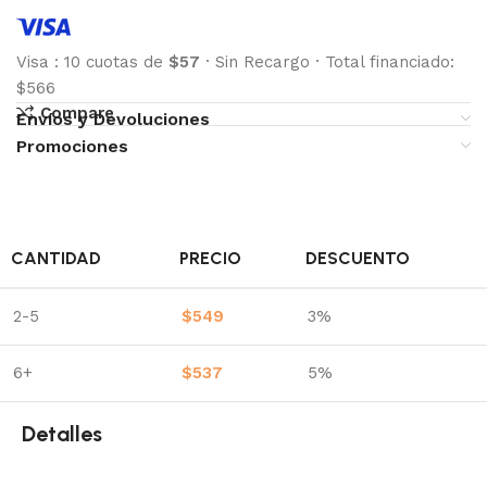
Visa
:
10 cuotas de
$57
·
Sin Recargo
·
Total financiado:
$566
Compare
Envíos y Devoluciones
Promociones
CANTIDAD
PRECIO
DESCUENTO
2-5
$
549
3%
6+
$
537
5%
Detalles