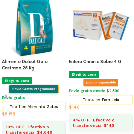
Alimento Dalcat Gato
Entero Chronic Sobre 4 G
Castrado 25 Kg
Elegí tu zona
Elegí tu zona
Envio Programable
Envío Gratis Programable
Envío gratis desde $2.500
Envío gratis
Top 4 en Farmacia
Top 1 en Alimento Gatos
$
146
$
5.155
4% OFF · Efectivo o
transferencia: $140
10% OFF · Efectivo o
transferencia: $4.640