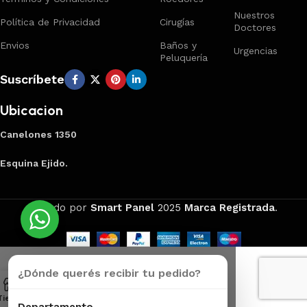
Nuestros
Política de Privacidad
Cirugías
Doctores
Envios
Baños y
Urgencias
Peluquería
Suscríbete
Ubicacion
Canelones 1350
Esquina Ejido.
Creado por
Smart Panel
2025
Marca Registrada
.
¿Dónde querés recibir tu pedido?
Tienda
Carrito
Mi Cuenta
Departamento