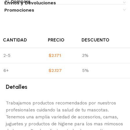
Compare
Envíos y Devoluciones
Promociones
CANTIDAD
PRECIO
DESCUENTO
2-5
$
2.171
3%
6+
$
2.127
5%
Detalles
Trabajamos productos recomendados por nuestros
profesionales cuidando la salud de tu mascotas.
Tenemos una amplia variedad de accesorios, camas,
juguetes y productos de higiene para los mas mimosos