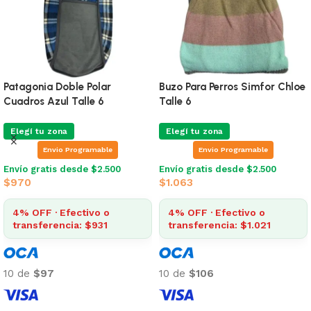
Patagonia Doble Polar
Buzo Para Perros Simfor Chloe
Cuadros Azul Talle 6
Talle 6
Elegí tu zona
Elegí tu zona
Envio Programable
Envio Programable
Envío gratis desde $2.500
Envío gratis desde $2.500
$
970
$
1.063
4% OFF · Efectivo o
4% OFF · Efectivo o
transferencia: $931
transferencia: $1.021
10 de
$97
10 de
$106