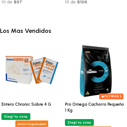
10 de
$97
10 de
$106
Añadir al carrito
Añadir al carrito
Los Mas Vendidos
🔥
ÚLTIMAS 2
Entero Chronic Sobre 4 G
Pro Omega Cachorro Pequeño
1 Kg
Elegí tu zona
Elegí tu zona
Envio Programable