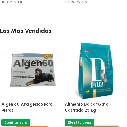
10 de
$94
10 de
$105
Añadir al carrito
Añadir al carrito
Los Mas Vendidos
Entero Chronic Sobre 4 G
Sanitario De Tofu
Biodegradable Aroma Te
Verde Absorbe 7 litros
Elegí tu zona
Envio Programable