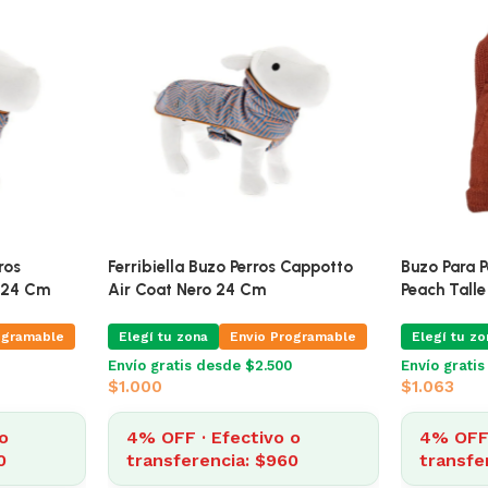
ros
Ferribiella Buzo Perros Cappotto
Buzo Para 
 24 Cm
Air Coat Nero 24 Cm
Peach Talle
ogramable
Elegí tu zona
Envio Programable
Elegí tu zo
Envío gratis desde $2.500
Envío grati
$
1.000
$
1.063
o
4% OFF · Efectivo o
4% OFF 
0
transferencia: $960
transfe