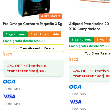
🔥
ÚLTIMAS 2
Pro Omega Cachorro Pequeño 3 Kg
Adipred Prednisolna 20 
X 10 Comprimidos
Elegí tu zona
Envio Programable
Elegí tu zona
Envio Pr
Envío gratis desde $2.500
Envío gratis desde $2.500
Top 2 en Alimento Perros
Top 3 en Farma
$
873
$
322
4% OFF · Efectivo o
transferencia: $838
4% OFF · Efectivo 
transferencia: $30
10 de
$87
10 de
$32
10 de
$87
10 de
$32