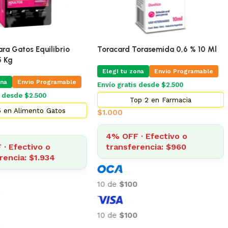
ra Gatos Equilibrio
Toracard Torasemida 0,6 % 10 Ml
5 Kg
Elegí tu zona
Envio Programable
na
Envio Programable
Envío gratis desde $2.500
s desde $2.500
Top 2 en Farmacia
 en Alimento Gatos
$
1.000
4% OFF · Efectivo o
· Efectivo o
transferencia: $960
rencia: $1.934
10 de
$100
10 de
$100