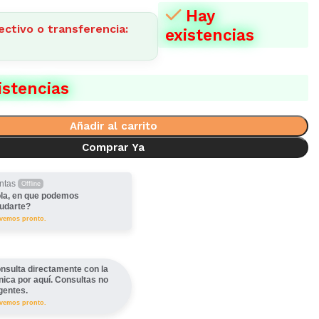
Hay
ectivo o transferencia:
existencias
istencias
Añadir al carrito
Comprar Ya
ntas
Offline
la, en que podemos
udarte?
lvemos pronto.
nsulta directamente con la
ínica por aquí. Consultas no
gentes.
lvemos pronto.