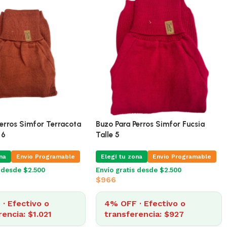
Perros Simfor Terracota
Buzo Para Perros Simfor Fucsia
 6
Talle 5
na
Envio Programable
Elegí tu zona
Envio Programable
s desde $2.500
Envío gratis desde $2.500
$
966
· Efectivo o
4% OFF · Efectivo o
rencia: $1.021
transferencia: $927