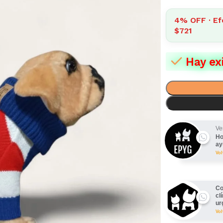
4% OFF · Ef
$721
Hay ex
Ve
Ho
ay
Vo
Co
cl
ur
Vo