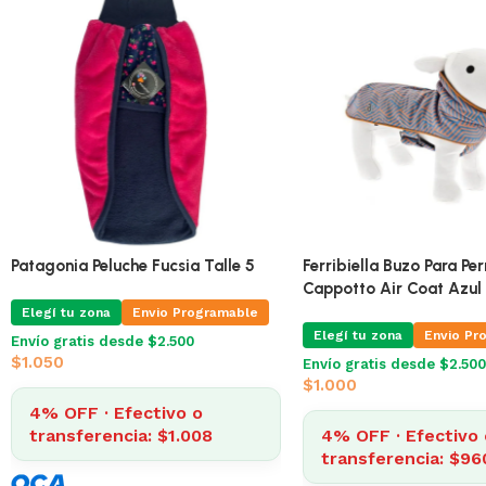
Patagonia Peluche Fucsia Talle 5
Ferribiella Buzo Para Per
Cappotto Air Coat Azul
Elegí tu zona
Envio Programable
Elegí tu zona
Envio Pr
Envío gratis desde $2.500
$
1.050
Envío gratis desde $2.500
$
1.000
4% OFF · Efectivo o
transferencia: $1.008
4% OFF · Efectivo 
transferencia: $96