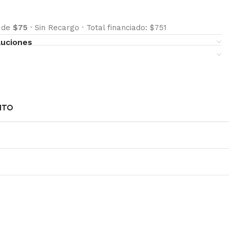
s de
$75
·
Sin Recargo
·
Total financiado: $751
luciones
NTO