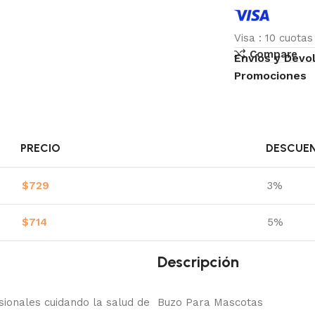
Visa
:
10 cuota
Compare
Envíos y Devo
Promociones
PRECIO
DESCUE
$
729
3%
$
714
5%
Descripción
onales cuidando la salud de
Buzo Para Mascotas