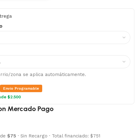
trega
o
barrio/zona se aplica automáticamente.
Envio Programable
sde $2.500
on Mercado Pago
 de
$75
·
Sin Recargo
·
Total financiado: $751