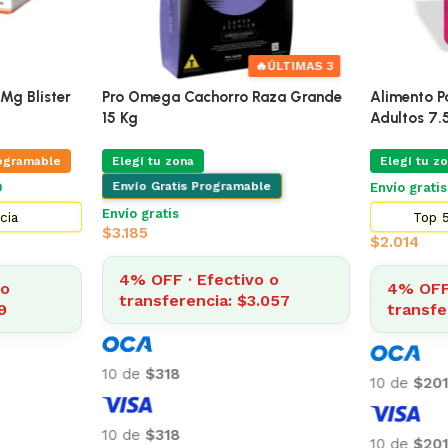
🔥
ÚLTIMAS 3
Mg Blister
Pro Omega Cachorro Raza Grande
Alimento Pa
15 Kg
Adultos 7.
ogramable
Elegí tu zona
Elegí tu zo
Envío Gratis Programable
Envío grati
Envío gratis
cia
Top 5
$
3.185
$
2.014
4% OFF · Efectivo o
o
4% OFF 
transferencia: $3.057
9
transfe
10 de
$318
10 de
$201
10 de
$318
10 de
$201