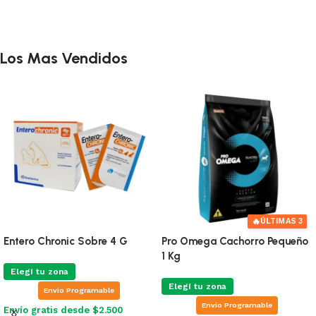
r al carrito
Añadir al carrito
Añadi
Los Mas Vendidos
🔥
ÚLTIMAS 3
Entero Chronic Sobre 4 G
Pro Omega Cachorro Pequeño
1 Kg
Elegí tu zona
Elegí tu zona
Envio Programable
Envio Programable
Envío gratis desde $2.500