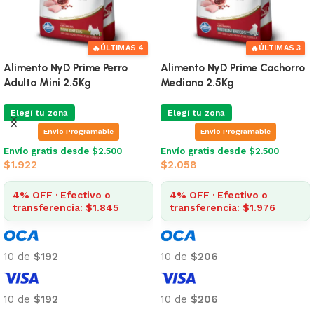
🔥
🔥
ÚLTIMAS 4
ÚLTIMAS 3
to NyD Prime Perro
Alimento NyD Prime Cachorro
Alime
 Mini 2.5Kg
Mediano 2.5Kg
Mini 1
 tu zona
Elegí tu zona
Elegí
Envio Programable
Envio Programable
E
gratis desde $2.500
Envío gratis desde $2.500
Envío g
2
$
2.058
$
5.20
FF · Efectivo o
4% OFF · Efectivo o
4% O
sferencia: $1.845
transferencia: $1.976
tran
$192
10 de
$206
10 de
$192
10 de
$206
10 de