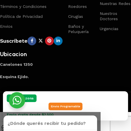
Nuestras Redes
Términos y Condiciones
Roedores
Nuestros
Política de Privacidad
Cirugías
Doctores
Envios
Baños y
Urgencias
Peluquería
Suscríbete
Ubicacion
Canelones 1350
Esquina Ejido.
Creado por
Smart Panel
2025
Marca Registrada
.
Elegí tu zona
Envio Programable
Envío gratis desde $2.500
¿Dónde querés recibir tu pedido?