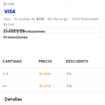
$1.346
Visa
:
10 cuotas de
$135
·
Sin Recargo
·
Total financiado:
$1.346
Compare
Envíos y Devoluciones
Promociones
CANTIDAD
PRECIO
DESCUENTO
2-5
$
1.306
3%
6+
$
1.279
5%
Detalles