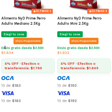
🔥
🔥
ÚLTIMAS 2
ÚLTIMAS 4
Alimento NyD Prime Perro
Alimento NyD Prime Perro
Adulto Mediano 2.5Kg
Adulto Mini 2.5Kg
Elegí tu zona
Elegí tu zona
Envio Programable
Envio Programable
Envío gratis desde $2.500
Envío gratis desde $2.500
$
1.834
$
1.922
4% OFF · Efectivo o
4% OFF · Efectivo o
transferencia: $1.760
transferencia: $1.845
10 de
$183
10 de
$192
10 de
$183
10 de
$192
Añadir al carrito
Añadir al carrito