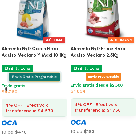
🔥
🔥
ÚLTIMA!
ÚLTIMAS 2
nto NyD Ocean Perro
Alimento NyD Prime Perro
Alime
 Mediano Y Maxi 10.1Kg
Adulto Mediano 2.5Kg
Mini 2
 tu zona
Elegí tu zona
Elegí
Envio Programable
nvío Gratis Programable
Envío gratis desde $2.500
Envío 
ratis
$
1.834
$
2.14
0
4% OFF · Efectivo o
4% O
FF · Efectivo o
transferencia: $1.760
tran
sferencia: $4.570
10 de
$183
10 de
$476