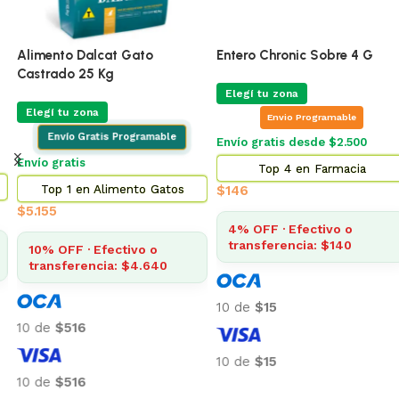
Alimento Dalcat Gato
Entero Chronic Sobre 4 G
Castrado 25 Kg
Elegí tu zona
Elegí tu zona
Envio Programable
Envío Gratis Programable
Envío gratis desde $2.500
Envío gratis
Top 4 en Farmacia
Top 1 en Alimento Gatos
$
146
$
5.155
4% OFF · Efectivo o
transferencia: $140
10% OFF · Efectivo o
transferencia: $4.640
10 de
$15
10 de
$516
10 de
$15
10 de
$516
Añadir al carrito