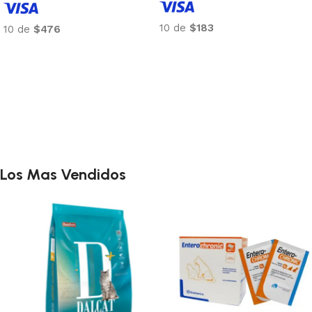
10 de
$183
10 de
$476
Añadir al carrito
Añadi
r al carrito
Los Mas Vendidos