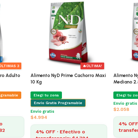
🔥
ÚLTIMA!
🔥
ÚLTIMAS 3
erro Adulto
Alimento NyD Ocean Perro Adulto
Alimento N
10+2 Kg
Mediano Y Maxi 2.5Kg
10 Kg
Elegí tu zona
Envio Programable
Elegí tu zo
Envío Grat
Envío gratis desde $2.500
$
1.961
Envío gratis
$
4.994
4% OFF · Efectivo o
transferencia: $1.882
o
4% OFF 