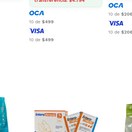
540
transfe
10 de
$196
10 de
$49
10 de
$196
10 de
$49