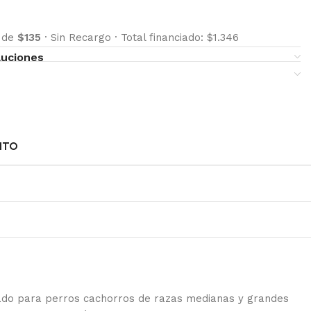
s de
$135
·
Sin Recargo
·
Total financiado: $1.346
luciones
NTO
do para perros cachorros de razas medianas y grandes