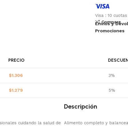
Visa
:
10 cuota
Compare
Envíos y Devo
Promociones
PRECIO
DESCUE
$
1.306
3%
$
1.279
5%
Descripción
onales cuidando la salud de
Alimento completo y balancea