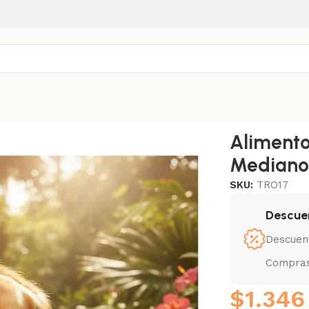
ropical Cachorro Mediano/Maxi Cerdo 2+0,5 Kg
Alimento
Mediano
SKU:
TRO17
Descue
Descuen
Compras
$
1.346