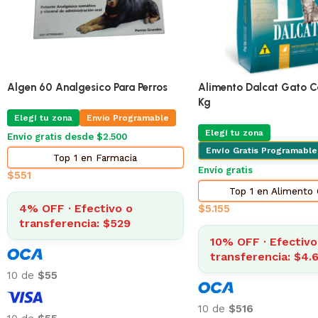
🔥
ÚLTIMAS 4
Pro Omega Cachorro Pequeño 3 Kg
Adipred Prednisolna 20 
X 10 Comprimidos
Elegí tu zona
Envio Programable
Elegí tu zona
Envio Pr
Envío gratis desde $2.500
Envío gratis desde $2.500
Top 2 en Alimento Perros
Top 3 en Farma
$
873
$
322
4% OFF · Efectivo o
transferencia: $838
4% OFF · Efectivo 
transferencia: $30
10 de
$87
10 de
$32