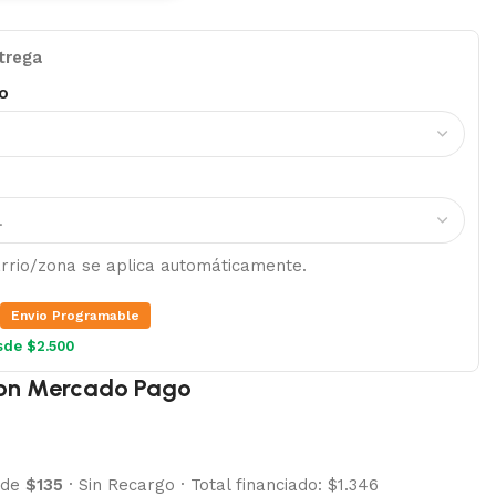
trega
o
barrio/zona se aplica automáticamente.
Envio Programable
sde $2.500
on Mercado Pago
 de
$135
·
Sin Recargo
·
Total financiado: $1.346