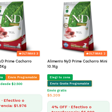
🔥
ÚLTIMA!
🔥
ÚLTIMAS 3
yD Prime Cachorro Maxi
Alimento NyD Prime Cachorro
Mediano 2.5Kg
na
Elegí tu zona
Envio Programable
is Programable
Envío gratis desde $2.500
$
2.058
4% OFF · Efectivo o
transferencia: $1.976
· Efectivo o