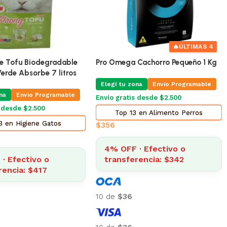
ra Gatos Equilibrio
Shampoo Para Perros y Gatos
5 Kg
Dominal
na
Envio Programable
Elegí tu zona
Envio Programable
s desde $2.500
Envío gratis desde $2.500
 en Alimento Gatos
Top 13 en Higiene Gatos
$
483
· Efectivo o
15% OFF · Efectivo o
rencia: $1.934
transferencia: $410
10 de
$48