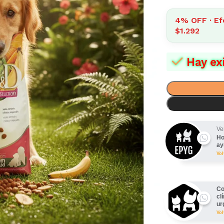
4% OFF · Ef
$1.292
Hay ex
Ve
Ho
ay
Vo
Co
cl
ur
Vo