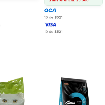
rencia: $4.794
10 de
$206
9
10 de
$206
9