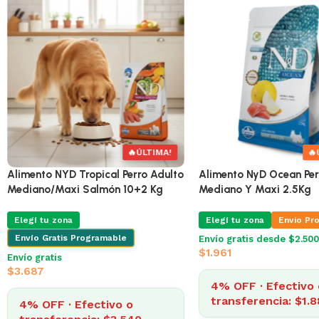
🔥
ÚLTIMAS 2
Alimento NYD Tropical Perro Adulto
Alimento NYD Tropical P
Mini Cerdo 2+0,5 Kg
Mediano/Maxi Salmón 
Elegí tu zona
Envio Programable
Elegí tu zona
Envío Gratis Programable
Envío gratis desde $2.500
$
1.292
Envío gratis
$
3.687
4% OFF · Efectivo o
transferencia: $1.241
4% OFF · Efectivo 