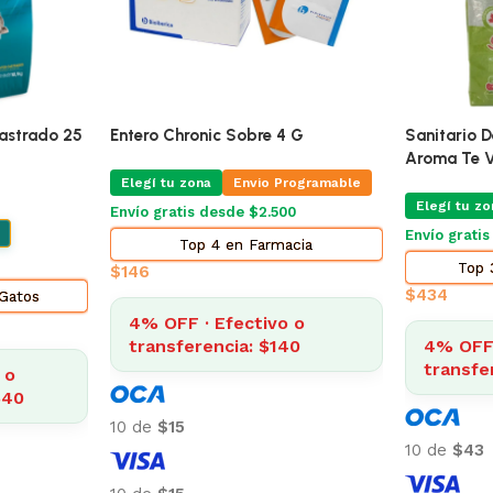
🔥
ÚLTIMAS 5
Mg Blister
Pro Omega Cachorro Raza Grande
Alimento Pa
15 Kg
Adultos 7.
ogramable
Elegí tu zona
Elegí tu zo
Envío Gratis Programable
Envío grati
Envío gratis
cia
Top 5
$
3.185
$
2.014
4% OFF · Efectivo o
o
4% OFF 
transferencia: $3.057
9
transfe
10 de
$318
10 de
$201