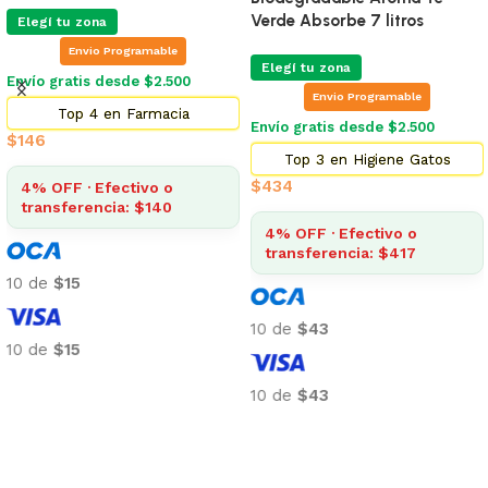
Verde Absorbe 7 litros
Elegí tu zona
Envio Programable
Elegí tu zona
Envío gratis desde $2.500
Envio Programable
Top 4 en Farmacia
Envío gratis desde $2.500
$
146
Top 3 en Higiene Gatos
$
434
4% OFF · Efectivo o
transferencia: $140
4% OFF · Efectivo o
transferencia: $417
10 de
$15
10 de
$43
10 de
$15
Añadir al carrito
10 de
$43
Añadir al carrito