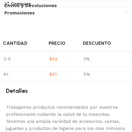
Compare
Envíos y Devoluciones
Promociones
CANTIDAD
PRECIO
DESCUENTO
2-5
$
52
3%
6+
$
51
5%
Detalles
Trabajamos productos recomendados por nuestros
profesionales cuidando la salud de tu mascotas.
Tenemos una amplia variedad de accesorios, camas,
juguetes y productos de higiene para los mas mimosos