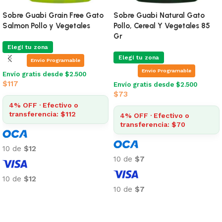
Sobre Guabi Grain Free Gato
Sobre Guabi Natural Gato
Salmon Pollo y Vegetales
Pollo, Cereal Y Vegetales 85
Gr
Elegí tu zona
Elegí tu zona
Envio Programable
Envio Programable
Envío gratis desde $2.500
$
117
Envío gratis desde $2.500
$
73
4% OFF · Efectivo o
transferencia: $112
4% OFF · Efectivo o
transferencia: $70
10 de
$12
10 de
$7
10 de
$12
10 de
$7
Añadir al carrito
Añadir al carrito