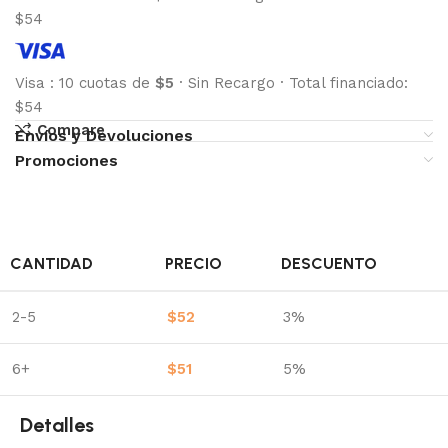
$54
Visa
:
10 cuotas de
$5
·
Sin Recargo
·
Total financiado:
$54
Compare
Envíos y Devoluciones
Promociones
CANTIDAD
PRECIO
DESCUENTO
2-5
$
52
3%
6+
$
51
5%
Detalles